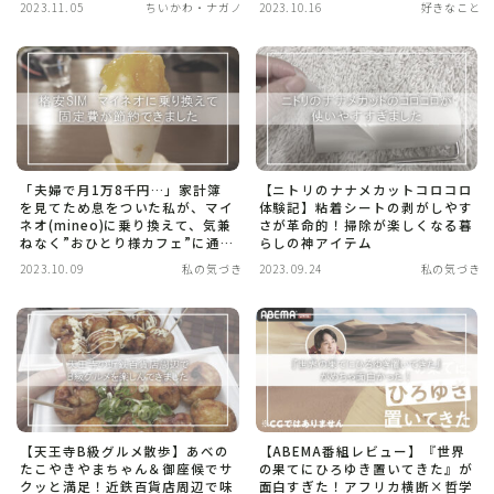
2023.11.05
ちいかわ・ナガノ
2023.10.16
好きなこと
「夫婦で月1万8千円…」家計簿
【ニトリのナナメカットコロコロ
を見てため息をついた私が、マイ
体験記】粘着シートの剥がしやす
ネオ(mineo)に乗り換えて、気兼
さが革命的！掃除が楽しくなる暮
ねなく”おひとり様カフェ”に通え
らしの神アイテム
るようになった話。
2023.10.09
私の気づき
2023.09.24
私の気づき
【天王寺B級グルメ散歩】あべの
【ABEMA番組レビュー】『世界
たこやきやまちゃん＆御座候でサ
の果てにひろゆき置いてきた』が
クッと満足！近鉄百貨店周辺で味
面白すぎた！アフリカ横断×哲学