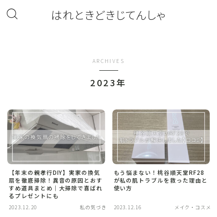
はれときどきじてんしゃ
ARCHIVES
2023年
【年末の親孝行DIY】実家の換気
もう悩まない！桃谷順天堂RF28
扇を徹底掃除！異音の原因とおす
が私の肌トラブルを救った理由と
すめ道具まとめ｜大掃除で喜ばれ
使い方
るプレゼントにも
2023.12.20
私の気づき
2023.12.16
メイク・コスメ