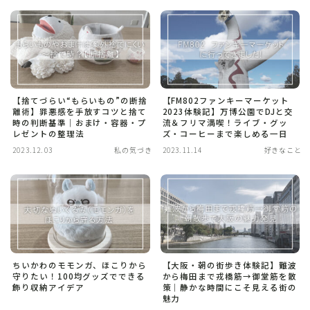
【捨てづらい“もらいもの”の断捨
【FM802ファンキーマーケット
離術】罪悪感を手放すコツと捨て
2023体験記】万博公園でDJと交
時の判断基準｜おまけ・容器・プ
流＆フリマ満喫！ライブ・グッ
レゼントの整理法
ズ・コーヒーまで楽しめる一日
2023.12.03
私の気づき
2023.11.14
好きなこと
ちいかわのモモンガ、ほこりから
【大阪・朝の街歩き体験記】難波
守りたい！100均グッズでできる
から梅田まで戎橋筋→御堂筋を散
飾り収納アイデア
策｜静かな時間にこそ見える街の
魅力