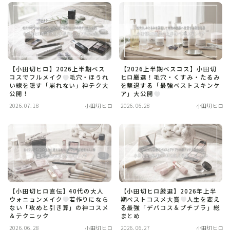
【小田切ヒロ】2026上半期ベス
【2026上半期ベスコス】小田切
コスでフルメイク
毛穴・ほうれ
ヒロ厳選！毛穴・くすみ・たるみ
い線を隠す「崩れない」神テク大
を撃退する「最強ベストスキンケ
公開！
ア」大公開
2026.07.18
小田切ヒロ
2026.06.28
小田切ヒロ
【小田切ヒロ直伝】40代の大人
【小田切ヒロ厳選】2026年上半
ウォニョンメイク
若作りになら
期ベストコスメ大賞
人生を変え
ない「攻めと引き算」の神コスメ
る最強「デパコス＆プチプラ」総
＆テクニック
まとめ
2026.06.28
小田切ヒロ
2026.06.27
小田切ヒロ