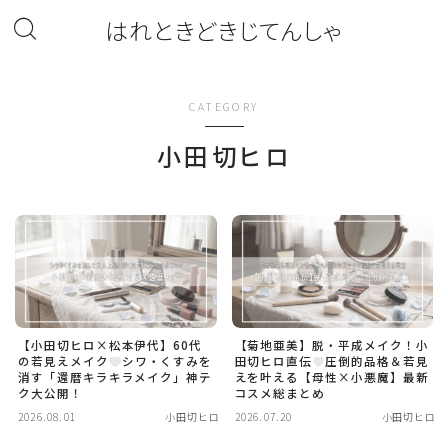
はれときどきじてんしゃ
CATEGORY
小田切ヒロ
【小田切ヒロ×松本伊代】60代
【菊地亜美】脱・平成メイク！小
の若見えメイク
シワ・くすみを
田切ヒロ直伝
圧倒的品格＆若見
消す「還暦キラキラメイク」神テ
えを叶える【母性×小悪魔】最新
ク大公開！
コスメ総まとめ
2026.08.01
小田切ヒロ
2026.07.20
小田切ヒロ