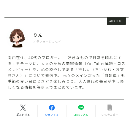
ABOUT ME
りん
アラフォージョセイ
関西在住、40代のブロガー。 「好きなもので日常を晴れにす
る」をテーマに、大人のための美容情報（YouTuber解説・コス
メレビュー）や、心の癒やしである「推し活（ちいかわ・お文
具さん）」について発信中。 元々のメインだった「自転車」も
季節の良い日にときどき楽しみつつ、大人世代の毎日が少し楽
しくなる情報を等身大でまとめています。
ポストする
シェアする
LINEで送る
URLをコピー