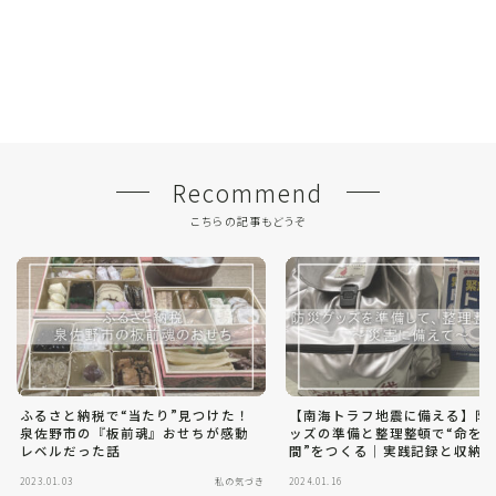
Recommend
こちらの記事もどうぞ
ふるさと納税で“当たり”見つけた！
【南海トラフ地震に備える】防
泉佐野市の『板前魂』おせちが感動
ッズの準備と整理整頓で“命を
レベルだった話
間”をつくる｜実践記録と収納
2023.01.03
私の気づき
2024.01.16
私