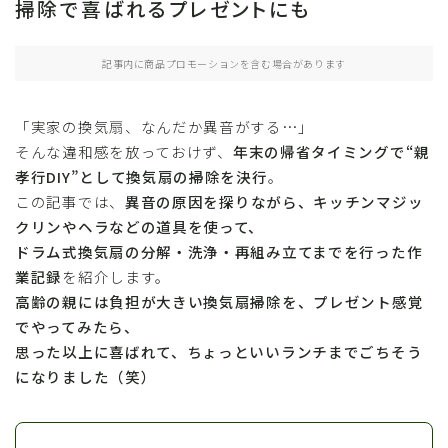
掃除で喜ばれるプレゼントにも
記事内に商品プロモーションを含む場合があります
「実家の換気扇、なんだか異音がする…」
そんな違和感を放っておけず、
年末の帰省タイミングで“親
孝行DIY”として換気扇の掃除を決行
。
この記事では、
異音の原因を探りながら、キッチンマジッ
クリンやヘラなどの道具を使って、
ドラム式換気扇の分解・洗浄・再組み立てまでを行った作
業記録
を紹介します。
高齢の親には負担が大きい換気扇掃除を、プレゼント感覚
でやってみたら、
思った以上に喜ばれて、ちょっといいランチまでごちそう
になりました（笑）