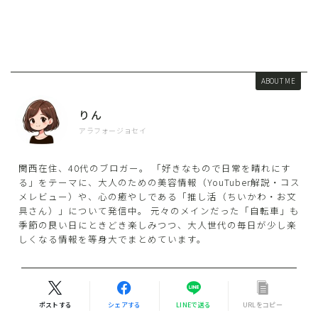
ABOUT ME
りん
アラフォージョセイ
関西在住、40代のブロガー。 「好きなもので日常を晴れにす
る」をテーマに、大人のための美容情報（YouTuber解説・コス
メレビュー）や、心の癒やしである「推し活（ちいかわ・お文
具さん）」について発信中。 元々のメインだった「自転車」も
季節の良い日にときどき楽しみつつ、大人世代の毎日が少し楽
しくなる情報を等身大でまとめています。
ポストする
シェアする
LINEで送る
URLをコピー