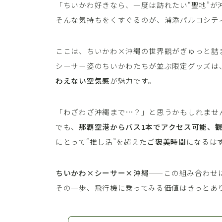
「ちいかわ好きなら、一度は訪れたい“聖地”が
そんな気持ちをくすぐるのが、浦添パルコシテ
ここは、ちいかわ×沖縄の世界観がぎゅっと詰
シーサー姿のちいかわたちが並ぶ限定グッズは
わえない空気感
が魅力です。
「わざわざ沖縄まで…？」と思うかもしれませ
でも、
那覇空港からバス1本でアクセス可能、
にとって“推し活”を超えた
ご褒美時間
になるは
ちいかわ×シーサー×沖縄
——この組み合わせ
その一歩、飛行機に乗ってみる価値はきっとあ