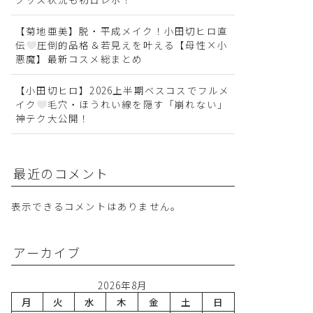
【菊地亜美】脱・平成メイク！小田切ヒロ直
伝
圧倒的品格＆若見えを叶える【母性×小
悪魔】最新コスメ総まとめ
【小田切ヒロ】2026上半期ベスコスでフルメ
イク
毛穴・ほうれい線を隠す「崩れない」
神テク大公開！
最近のコメント
表示できるコメントはありません。
アーカイブ
2026年8月
月
火
水
木
金
土
日