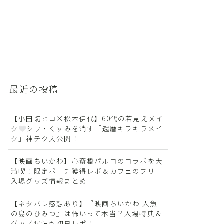
最近の投稿
【小田切ヒロ×松本伊代】60代の若見えメイ
ク
シワ・くすみを消す「還暦キラキラメイ
ク」神テク大公開！
【映画ちいかわ】心斎橋パルコのコラボを大
満喫！限定ポーチ獲得レポ＆カフェのフリー
入場グッズ情報まとめ
【ネタバレ感想あり】『映画ちいかわ 人魚
の島のひみつ』は怖いって本当？入場特典＆
グッズ状況も初日レポ！