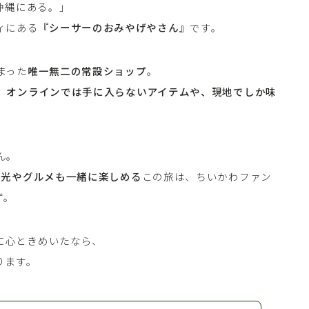
沖縄にある。」
ィにある
『シーサーのおみやげやさん』
です。
まった
唯一無二の常設ショップ
。
、
オンラインでは手に入らないアイテムや、現地でしか味
ん。
観光やグルメも一緒に楽しめる
この旅は、ちいかわファン
ず。
に心ときめいたなら、
ります。