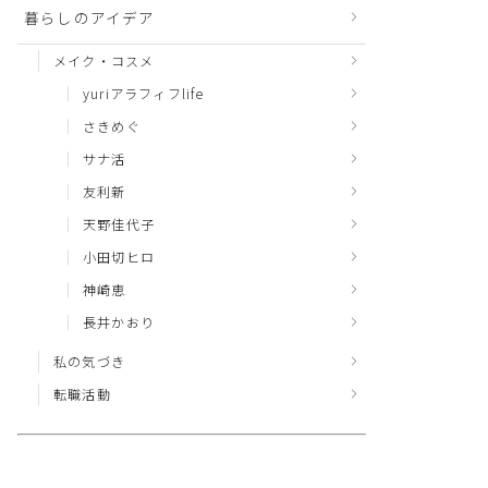
暮らしのアイデア
メイク・コスメ
yuriアラフィフlife
さきめぐ
サナ活
友利新
天野佳代子
小田切ヒロ
神崎恵
長井かおり
私の気づき
転職活動