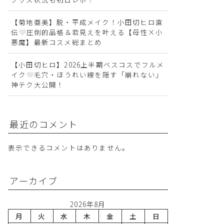
【菊地亜美】脱・平成メイク！小田切ヒロ直
伝
圧倒的品格＆若見えを叶える【母性×小
悪魔】最新コスメ総まとめ
【小田切ヒロ】2026上半期ベスコスでフルメ
イク
毛穴・ほうれい線を隠す「崩れない」
神テク大公開！
最近のコメント
表示できるコメントはありません。
アーカイブ
2026年8月
月
火
水
木
金
土
日