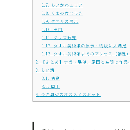
1.7.
ちいかわエリア
1.8.
くまの食べ歩き
1.9.
タオルの展示
1.10.
出口
1.11.
グッズ販売
1.12.
タオル美術館の展示・物販に大満足
1.13.
タオル美術館までのアクセス（補足
2.
【まとめ】ナガノ展は、原画と空間で作品
3.
ちい活
3.1.
徳島
3.2.
岡山
4.
今治周辺のオススメスポット