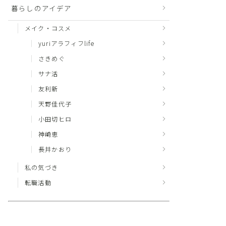
暮らしのアイデア
メイク・コスメ
yuriアラフィフlife
さきめぐ
サナ活
友利新
天野佳代子
小田切ヒロ
神崎恵
長井かおり
私の気づき
転職活動