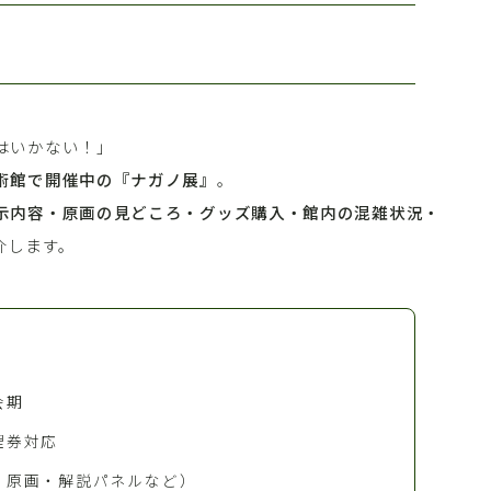
はいかない！」
術館で開催中の『ナガノ展』
。
示内容・原画の見どころ・グッズ購入・館内の混雑状況・
介します。
会期
理券対応
・原画・解説パネルなど）