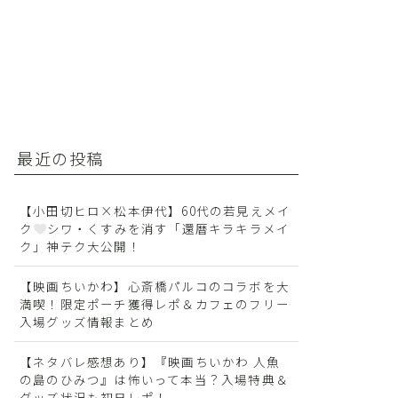
最近の投稿
【小田切ヒロ×松本伊代】60代の若見えメイ
ク
シワ・くすみを消す「還暦キラキラメイ
ク」神テク大公開！
【映画ちいかわ】心斎橋パルコのコラボを大
満喫！限定ポーチ獲得レポ＆カフェのフリー
入場グッズ情報まとめ
【ネタバレ感想あり】『映画ちいかわ 人魚
の島のひみつ』は怖いって本当？入場特典＆
グッズ状況も初日レポ！