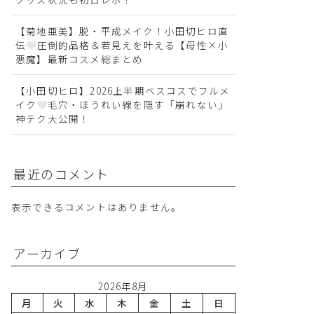
【菊地亜美】脱・平成メイク！小田切ヒロ直
伝
圧倒的品格＆若見えを叶える【母性×小
悪魔】最新コスメ総まとめ
【小田切ヒロ】2026上半期ベスコスでフルメ
イク
毛穴・ほうれい線を隠す「崩れない」
神テク大公開！
最近のコメント
表示できるコメントはありません。
アーカイブ
2026年8月
月
火
水
木
金
土
日