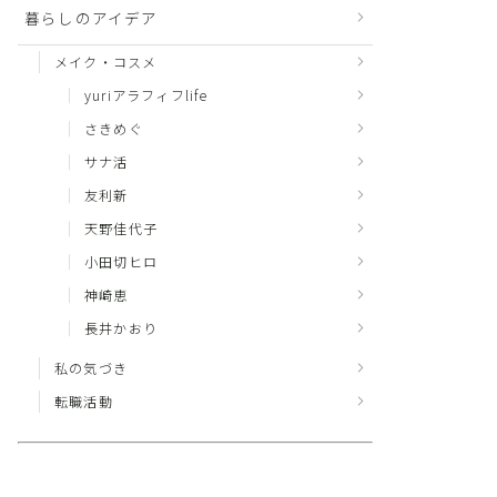
暮らしのアイデア
メイク・コスメ
yuriアラフィフlife
さきめぐ
サナ活
友利新
天野佳代子
小田切ヒロ
神崎恵
長井かおり
私の気づき
転職活動