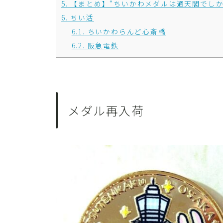
5.
【まとめ】“ちいかわメダルは通天閣でしか
6.
ちい活
6.1.
ちいかわらんど心斎橋
6.2.
阪急電鉄
メダル再入荷