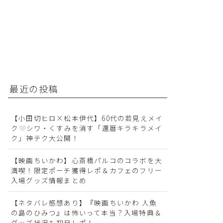
最近の投稿
【小田切ヒロ×松本伊代】60代の若見えメイ
ク
シワ・くすみを消す「還暦キラキラメイ
ク」神テク大公開！
【映画ちいかわ】心斎橋パルコのコラボを大
満喫！限定ポーチ獲得レポ＆カフェのフリー
入場グッズ情報まとめ
【ネタバレ感想あり】『映画ちいかわ 人魚
の島のひみつ』は怖いって本当？入場特典＆
グッズ状況も初日レポ！