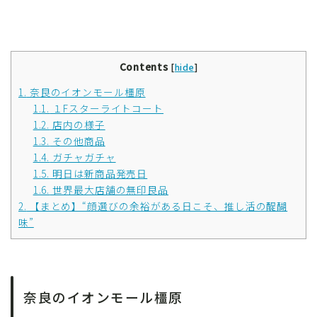
Contents
[
hide
]
1.
奈良のイオンモール橿原
1.1.
１Fスターライトコート
1.2.
店内の様子
1.3.
その他商品
1.4.
ガチャガチャ
1.5.
明日は新商品発売日
1.6.
世界最大店舗の無印良品
2.
【まとめ】“顔選びの余裕がある日こそ、推し活の醍醐
味”
奈良のイオンモール橿原