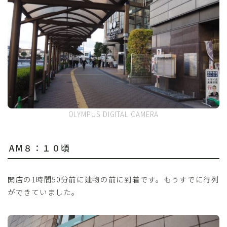
OLYMPUS DIGITAL CAMERA
AM８：１０頃
開店の1時間50分前に建物の前に到着です。もうすでに行列
ができていました。