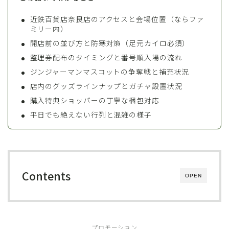
近鉄百貨店奈良店のアクセスと会場位置（ならファ
ミリー内）
開店前の並び方と防寒対策（足元カイロ必須）
整理券配布のタイミングと番号順入場の流れ
ジンジャーマンマスコットの争奪戦と補充状況
店内のグッズラインナップとガチャ設置状況
購入特典ショッパーの丁寧な梱包対応
平日でも絶えない行列と混雑の様子
Contents
OPEN
プロモーション