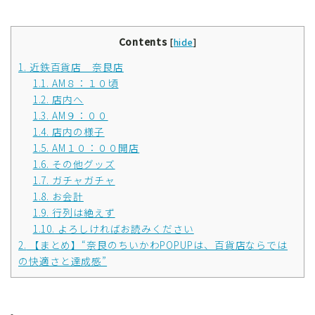
Contents
[
hide
]
1.
近鉄百貨店 奈良店
1.1.
AM８：１０頃
1.2.
店内へ
1.3.
AM９：００
1.4.
店内の様子
1.5.
AM１０：００開店
1.6.
その他グッズ
1.7.
ガチャガチャ
1.8.
お会計
1.9.
行列は絶えず
1.10.
よろしければお読みください
2.
【まとめ】“奈良のちいかわPOPUPは、百貨店ならでは
の快適さと達成感”