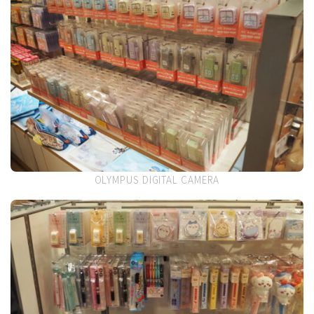
OLYMPUS DIGITAL CAMERA