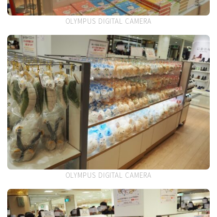
OLYMPUS DIGITAL CAMERA
OLYMPUS DIGITAL CAMERA