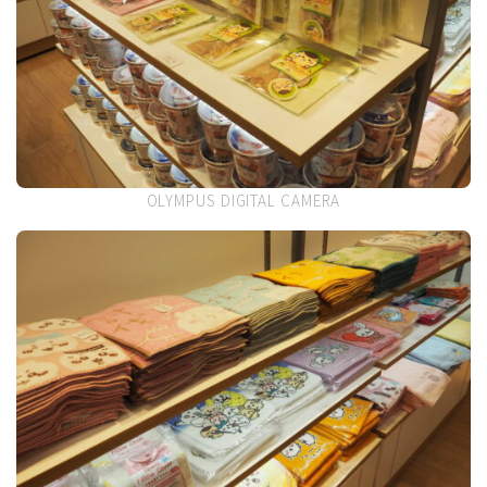
OLYMPUS DIGITAL CAMERA