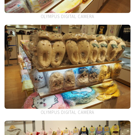
OLYMPUS DIGITAL CAMERA
OLYMPUS DIGITAL CAMERA