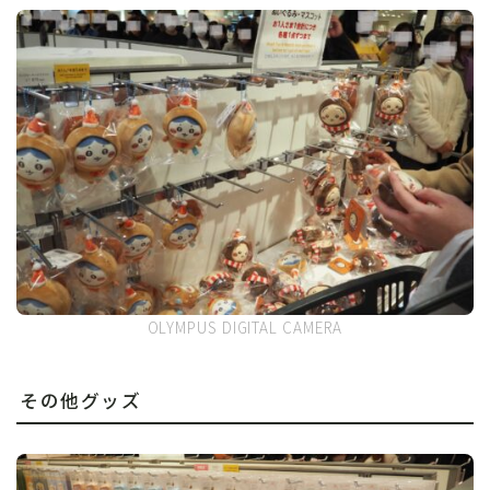
OLYMPUS DIGITAL CAMERA
その他グッズ