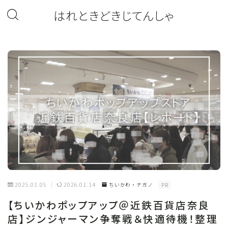
はれときどきじてんしゃ
2025.01.05
2026.01.14
ちいかわ・ナガノ
PR
【ちいかわポップアップ＠近鉄百貨店奈良
店】ジンジャーマン争奪戦＆快適待機！整理