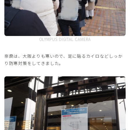
OLYMPUS DIGITAL CAMERA
奈良は、大阪よりも寒いので、足に貼るカイロなどしっか
り防寒対策をしてきました。