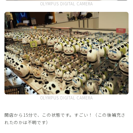
OLYMPUS DIGITAL CAMERA
OLYMPUS DIGITAL CAMERA
開店から15分で、この状態です。すごい！（この後補充さ
れたのかは不明です）