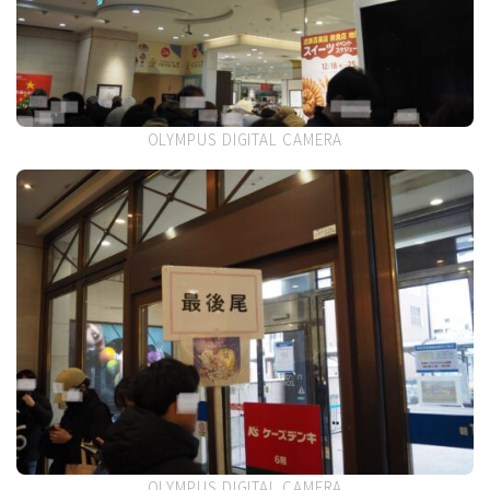
OLYMPUS DIGITAL CAMERA
OLYMPUS DIGITAL CAMERA