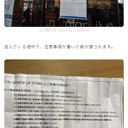
OLYMPUS DIGITAL CAMERA
並んでいる途中で、注意事項が書いた紙が渡されます。