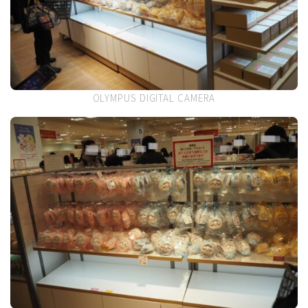
OLYMPUS DIGITAL CAMERA