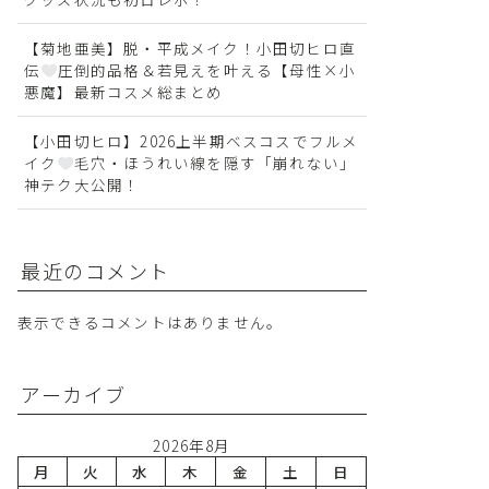
【菊地亜美】脱・平成メイク！小田切ヒロ直
伝
圧倒的品格＆若見えを叶える【母性×小
悪魔】最新コスメ総まとめ
【小田切ヒロ】2026上半期ベスコスでフルメ
イク
毛穴・ほうれい線を隠す「崩れない」
神テク大公開！
最近のコメント
表示できるコメントはありません。
アーカイブ
2026年8月
月
火
水
木
金
土
日