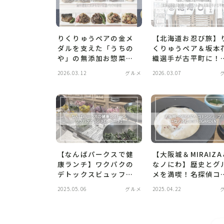
りくりゅうペアの金メ
【北海道お忍び旅】
ダルを支えた「うちの
くりゅうペア＆坂本
や」の無添加お惣菜！
織選手が古平町に！
海外遠征に欠かせない
「港寿し」で堪能し
2026.03.12
グルメ
2026.03.07
常温パックの秘密
金メダル級の海鮮丼
【なんばパークスで健
【大阪城＆MIRAIZA
康ランチ】ワクパクの
なノにわ】歴史とグ
デトックスビュッフェ
メを満喫！名探偵コ
が想像以上に満足度高
ンショップ＆納豆カ
2025.05.06
グルメ
2025.04.22
かった件｜予約のコツ
ボナーラの街歩きモ
＆推しメニュー紹介
ルコース