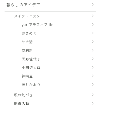
暮らしのアイデア
メイク・コスメ
yuriアラフィフlife
さきめぐ
サナ活
友利新
天野佳代子
小田切ヒロ
神崎恵
長井かおり
私の気づき
転職活動