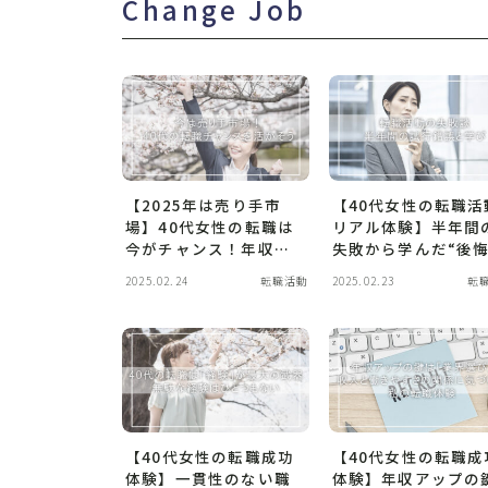
Change Job
【2025年は売り手市
【40代女性の転職活
場】40代女性の転職は
リアル体験】半年間
今がチャンス！年収ア
失敗から学んだ“後
ップ＆働き方改善を叶
ない転職”の進め方
2025.02.24
転職活動
2025.02.23
転
える準備術
類選考・内定辞退・
カウト面談の落とし
とは？
【40代女性の転職成功
【40代女性の転職成
体験】一貫性のない職
体験】年収アップの