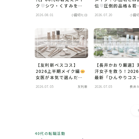
ク
シワ・くすみを消
伝
圧倒的品格＆若
す「還暦キラキラメイ
えを叶える【母性×
2026.08.01
小田切ヒロ
2026.07.20
小田
ク」神テク大公開！
悪魔】最新コスメ総
とめ
【友利新ベスコス】
【長井かおり厳選】
2026上半期メイク編
汗女子を救う！202
女医が本気で選んだ
最新「ひんやりコス
「大人を美しくする」
メ」＆崩れない夏メ
2026.07.05
友利新
2026.07.05
長井
偏見名品コスメ大公
ク神アイテム
開！
40代の転職活動