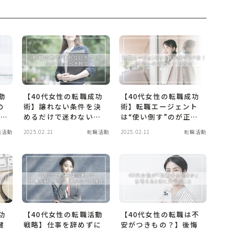
動
【40代女性の転職成功
【40代女性の転職成功
の
術】譲れない条件を決
術】転職エージェント
悔し
めるだけで迷わない！
は“使い倒す”のが正
｜書
年収・休日・通勤時間
解！面談・求人・市場
職活動
2025.02.21
転職活動
2025.02.11
転職活動
ス
の優先順位が未来を変
価値を最大限に活かす
穴
える
方法
功
【40代女性の転職活動
【40代女性の転職は不
鍵
戦略】仕事を辞めずに
安がつきもの？】後悔