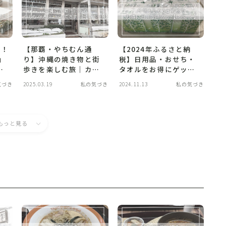
位！
【那覇・やちむん通
【2024年ふるさと納
」
り】沖縄の焼き物と街
税】日用品・おせち・
き
歩きを楽しむ旅｜カフ
タオルをお得にゲッ
ェ＆ショップ巡りで“や
ト！制度改正前に活用
気づき
2025.03.19
私の気づき
2024.11.13
私の気づき
ちむんの魅力”を満喫！
したリアル体験レポー
ト
もっと見る