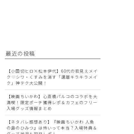
最近の投稿
【小田切ヒロ×松本伊代】60代の若見えメイ
ク
シワ・くすみを消す「還暦キラキラメイ
ク」神テク大公開！
【映画ちいかわ】心斎橋パルコのコラボを大
満喫！限定ポーチ獲得レポ＆カフェのフリー
入場グッズ情報まとめ
【ネタバレ感想あり】『映画ちいかわ 人魚
の島のひみつ』は怖いって本当？入場特典＆
グッズ状況も初日レポ！