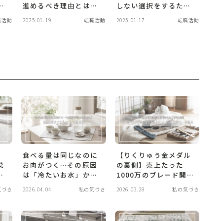
！
進めるべき理由とは？
しない選択をするため
両
年収アップ＆理想の働
に必要な視点と実体験
職活動
2025.01.19
転職活動
2025.01.17
転職活動
き方を叶えた実体験か
からのヒント
ら学ぶ
食べる量は同じなのに
【りくりゅう金メダル
菜
お肉がつく…その原因
の裏側】売上たった
つ
は「冷たいお水」か
1000万のブレード開
、
も？私たち世代の太ら
発。猛反対を押し切っ
気づき
2026.04.04
私の気づき
2026.03.28
私の気づき
ない飲み物習慣
た名古屋の町工場「儲
からなくてもやる」情
熱