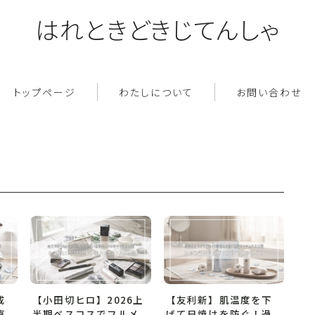
はれときどきじてんしゃ
トップページ
わたしについて
お問い合わせ
成
【小田切ヒロ】2026上
【友利新】肌温度を下
直
半期ベスコスでフルメ
げて日焼けを防ぐ！過