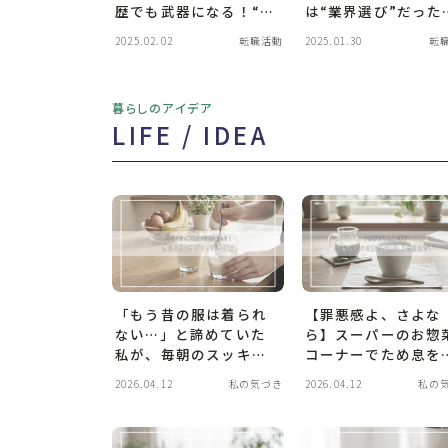
歴でも武器になる！“経
は“業界選び”だった
験の棚卸し”で見つけた
収入と働きやすさを
2025.02.02
転職活動
2025.01.30
転
私の強み
立できた理由とは？
暮らしのアイデア
LIFE / IDEA
「もう昔の服は着られ
【罪悪感よ、さよな
ない…」と諦めていた
ら】スーパーのお惣
私が、毎朝のスッキリ
コーナーでため息を
と自信を取り戻した理
く40代の私を救った
2026.04.12
私の気づき
2026.04.12
私の
由
奇跡の1杯