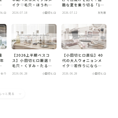
見
イク
毛穴・ほうれい
酷な夏を乗り切る「1軍
小
線を隠す「崩れない」
ひんやりコスメ」5選
切ヒロ
2026.07.18
小田切ヒロ
2026.07.12
友利新
ま
神テク大公開！
滝
【2026上半期ベスコ
【小田切ヒロ直伝】40
6年
ス】小田切ヒロ厳選！
代の大人ウォニョンメ
毛穴・くすみ・たるみ
イク
若作りにならな
イ
を撃退する「最強ベス
い「攻めと引き算」の
かおり
2026.06.28
小田切ヒロ
2026.06.28
小田切ヒロ
トスキンケア」大公開
神コスメ＆テクニック
もっと見る