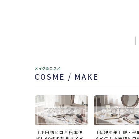
メイク＆コスメ
COSME / MAKE
【小田切ヒロ×松本伊
【菊地亜美】脱・平
代】60代の若見えメイ
メイク！小田切ヒロ