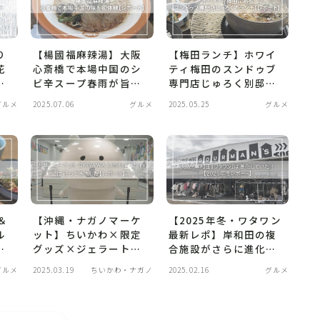
り
【楊國福麻辣湯】大阪
【梅田ランチ】ホワイ
花
心斎橋で本場中国のシ
ティ梅田のスンドゥブ
ビ辛スープ春雨が旨す
専門店じゅろく別邸
た
ぎた初体験【レポー
で“出汁が主役”の韓国
グルメ
2025.07.06
グルメ
2025.05.25
グルメ
ト】
ランチ｜辛さ調整＆女
性ひとりでも安心
＆
【沖縄・ナガノマーケ
【2025年冬・ワタワン
ル
ット】ちいかわ×限定
最新レポ】岸和田の複
ナ
グッズ×ジェラート！
合施設がさらに進化！
ル
PARCO CITYで楽し
ドッグラン・焚火カフ
グルメ
2025.03.19
ちいかわ・ナガノ
2025.02.16
グルメ
デ
む“推し活旅”レポート
ェ・ロードバイク対応
も充実