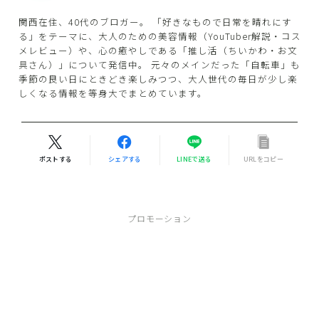
関西在住、40代のブロガー。 「好きなもので日常を晴れにす
る」をテーマに、大人のための美容情報（YouTuber解説・コス
メレビュー）や、心の癒やしである「推し活（ちいかわ・お文
具さん）」について発信中。 元々のメインだった「自転車」も
季節の良い日にときどき楽しみつつ、大人世代の毎日が少し楽
しくなる情報を等身大でまとめています。
ポストする
シェアする
LINEで送る
URLをコピー
プロモーション