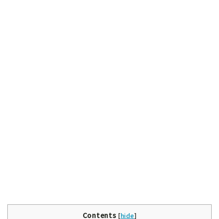
Contents
[
hide
]