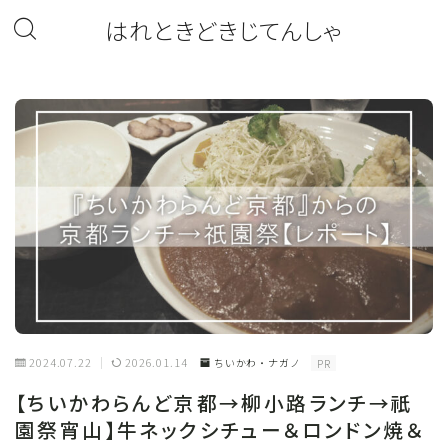
はれときどきじてんしゃ
2024.07.22
2026.01.14
ちいかわ・ナガノ
PR
【ちいかわらんど京都→柳小路ランチ→祇
園祭宵山】牛ネックシチュー＆ロンドン焼＆