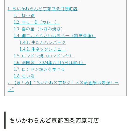
1.
ちいかわらんど京都四条河原町店
1.1.
柳小路
1.2.
マリーD（カレー）
1.3.
喜の屋（お好み焼き）
1.4.
御二九と八さいはちべー（割烹料理）
1.4.1.
牛たんハンバーグ
1.4.2.
牛ネックシチュー
1.5.
ロンドン焼（ロンドンヤ）
1.6.
祇園祭（2024年7月15日は宵山）
1.7.
ロンドン焼きを食べる
1.8.
ちい活
2.
【まとめ】“ちいかわ×京都グルメ×祇園祭は最強ルー
ト”
ちいかわらんど京都四条河原町店