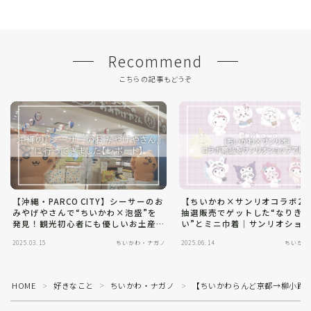
Recommend
こちらの記事もどうぞ
【沖縄・PARCO CITY】シーサーのお
【ちいかわ×サンリオコラボ20
みやげやさんで“ちいかわ×泡盛”を
抽選販売でゲットした“なりき
発見！観光初心者にも優しいお土産
い”とミニ巾着｜サンリオショ
スポット
入レポート
2025.03.15
ちいかわ・ナガノ
2025.06.14
ちいかわ
HOME
好きなこと
ちいかわ・ナガノ
【ちいかわらんど京都→柳小路
＞
＞
＞