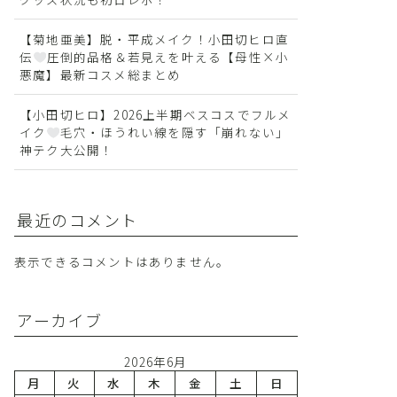
【菊地亜美】脱・平成メイク！小田切ヒロ直
伝
圧倒的品格＆若見えを叶える【母性×小
悪魔】最新コスメ総まとめ
【小田切ヒロ】2026上半期ベスコスでフルメ
イク
毛穴・ほうれい線を隠す「崩れない」
神テク大公開！
最近のコメント
表示できるコメントはありません。
アーカイブ
2026年6月
月
火
水
木
金
土
日