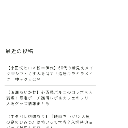
最近の投稿
【小田切ヒロ×松本伊代】60代の若見えメイ
ク
シワ・くすみを消す「還暦キラキラメイ
ク」神テク大公開！
【映画ちいかわ】心斎橋パルコのコラボを大
満喫！限定ポーチ獲得レポ＆カフェのフリー
入場グッズ情報まとめ
【ネタバレ感想あり】『映画ちいかわ 人魚
の島のひみつ』は怖いって本当？入場特典＆
グッズ状況も初日レポ！