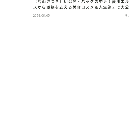
【片山さつき】初公開・バッグの中身！愛用エ
スから激務を支える美容コスメ＆人生論まで大
2026.06.05
サ