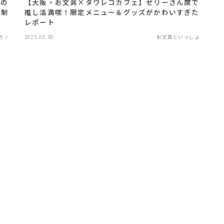
後の
【大阪・お文具×タワレコカフェ】ゼリーさん席で
約制
推し活満喫！限定メニュー＆グッズがかわいすぎた
レポート
ガノ
2025.03.30
お文具といっしょ