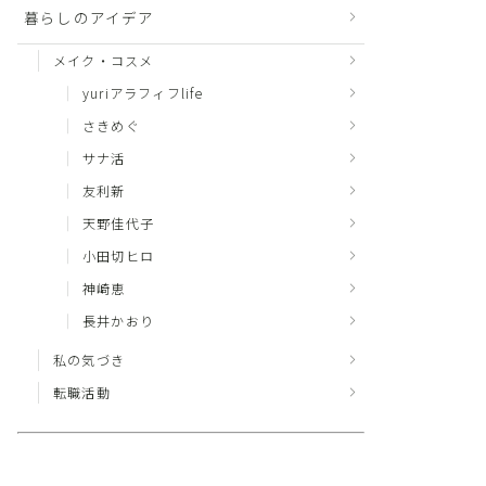
暮らしのアイデア
メイク・コスメ
yuriアラフィフlife
さきめぐ
サナ活
友利新
天野佳代子
小田切ヒロ
神崎恵
長井かおり
私の気づき
転職活動