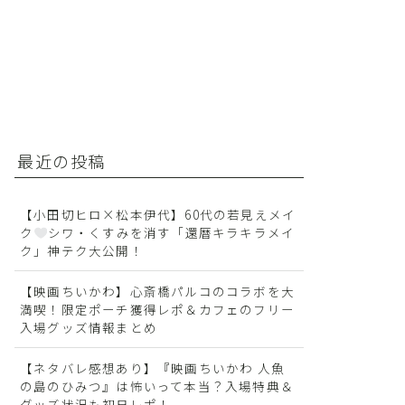
最近の投稿
【小田切ヒロ×松本伊代】60代の若見えメイ
ク
シワ・くすみを消す「還暦キラキラメイ
ク」神テク大公開！
【映画ちいかわ】心斎橋パルコのコラボを大
満喫！限定ポーチ獲得レポ＆カフェのフリー
入場グッズ情報まとめ
【ネタバレ感想あり】『映画ちいかわ 人魚
の島のひみつ』は怖いって本当？入場特典＆
グッズ状況も初日レポ！