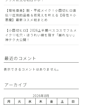
【菊地亜美】脱・平成メイク！小田切ヒロ直
伝
圧倒的品格＆若見えを叶える【母性×小
悪魔】最新コスメ総まとめ
【小田切ヒロ】2026上半期ベスコスでフルメ
イク
毛穴・ほうれい線を隠す「崩れない」
神テク大公開！
最近のコメント
表示できるコメントはありません。
アーカイブ
2026年8月
月
火
水
木
金
土
日