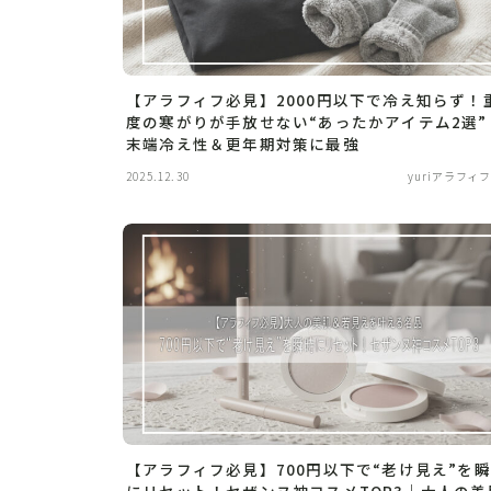
【アラフィフ必見】2000円以下で冷え知らず！
度の寒がりが手放せない“あったかアイテム2選”
末端冷え性＆更年期対策に最強
2025.12.30
yuriアラフィフl
【アラフィフ必見】700円以下で“老け見え”を
にリセット！セザンヌ神コスメTOP3｜大人の美