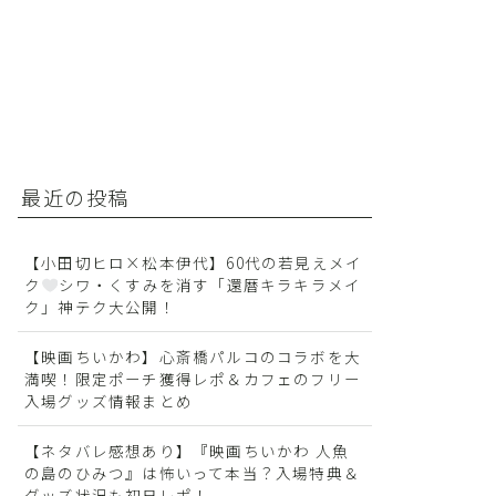
最近の投稿
【小田切ヒロ×松本伊代】60代の若見えメイ
ク
シワ・くすみを消す「還暦キラキラメイ
ク」神テク大公開！
【映画ちいかわ】心斎橋パルコのコラボを大
満喫！限定ポーチ獲得レポ＆カフェのフリー
入場グッズ情報まとめ
【ネタバレ感想あり】『映画ちいかわ 人魚
の島のひみつ』は怖いって本当？入場特典＆
グッズ状況も初日レポ！