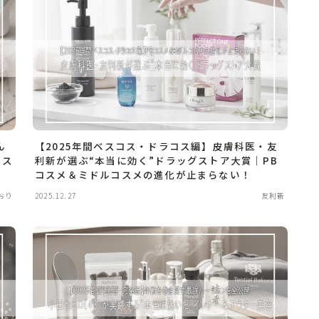
ん
【2025年間ベスコス・ドラコス編】皮膚科医・友
コス
利新が選ぶ“本当に効く”ドラッグストア大賞｜PB
開
コスメ＆ミドルコスメの進化が止まらない！
おり
2025.12.27
友利新