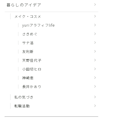
暮らしのアイデア
メイク・コスメ
yuriアラフィフlife
さきめぐ
サナ活
友利新
天野佳代子
小田切ヒロ
神崎恵
長井かおり
私の気づき
転職活動