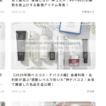
肌を底上げする最強アイテム発表！
ife
2025.12.30
天野佳代子
切
【2025年間ベスコス・デパコス編】皮膚科医・友
ケ
利新が選ぶ“感動レベルで効いた”神デパコス｜本気
メ決
で厳選した名品を全公開！
ヒロ
2025.12.28
友利新