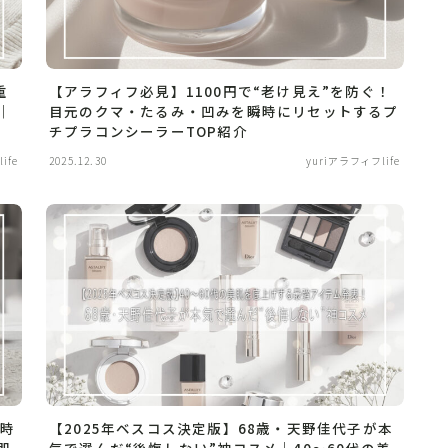
重
【アラフィフ必見】1100円で“老け見え”を防ぐ！
｜
目元のクマ・たるみ・凹みを瞬時にリセットするプ
チプラコンシーラーTOP紹介
ife
2025.12.30
yuriアラフィフlife
瞬時
【2025年ベスコス決定版】68歳・天野佳代子が本
肌
気で選んだ“後悔しない”神コスメ｜40〜60代の美