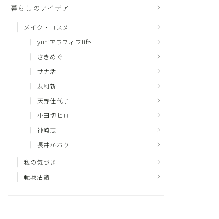
暮らしのアイデア
メイク・コスメ
yuriアラフィフlife
さきめぐ
サナ活
友利新
天野佳代子
小田切ヒロ
神崎恵
長井かおり
私の気づき
転職活動