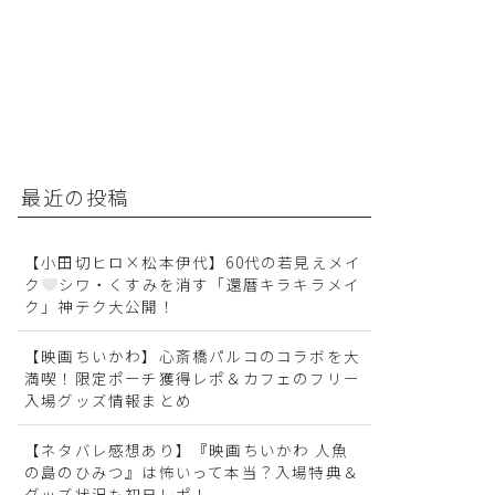
最近の投稿
【小田切ヒロ×松本伊代】60代の若見えメイ
ク
シワ・くすみを消す「還暦キラキラメイ
ク」神テク大公開！
【映画ちいかわ】心斎橋パルコのコラボを大
満喫！限定ポーチ獲得レポ＆カフェのフリー
入場グッズ情報まとめ
【ネタバレ感想あり】『映画ちいかわ 人魚
の島のひみつ』は怖いって本当？入場特典＆
グッズ状況も初日レポ！