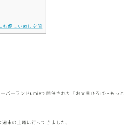
にも優しい癒し空間
戸バーバーランドumieで開催された『お文具ひろば～もっと
重な週末の土曜に行ってきました。