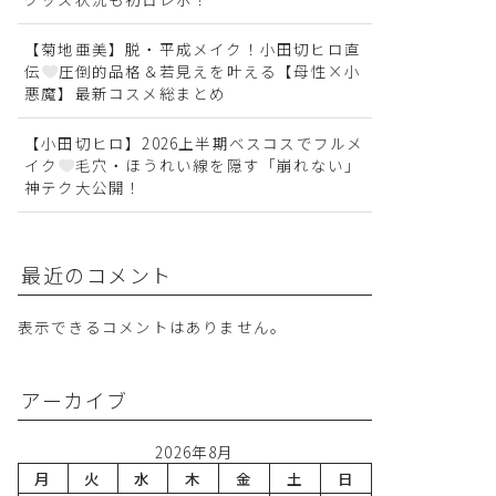
【菊地亜美】脱・平成メイク！小田切ヒロ直
伝
圧倒的品格＆若見えを叶える【母性×小
悪魔】最新コスメ総まとめ
【小田切ヒロ】2026上半期ベスコスでフルメ
イク
毛穴・ほうれい線を隠す「崩れない」
神テク大公開！
最近のコメント
表示できるコメントはありません。
アーカイブ
2026年8月
月
火
水
木
金
土
日