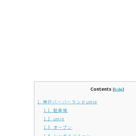
Contents
[
hide
]
1.
神戸バーバーランドumie
1.1.
駐車場
1.2.
umie
1.3.
オープン
1.4.
シンボルバルーン