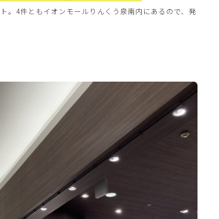
ット。4件ともイオンモールりんくう泉南内にあるので、発
。