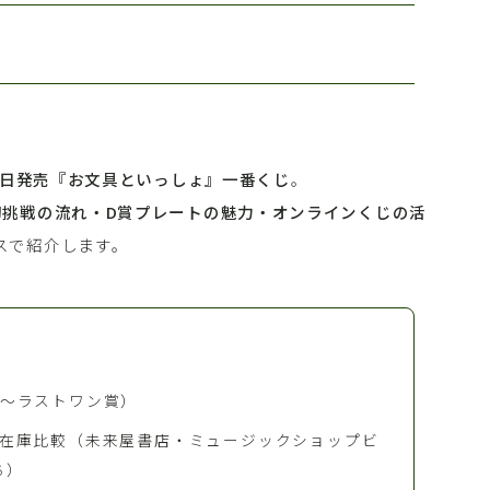
月6日発売『お文具といっしょ』一番くじ
。
初挑戦の流れ・D賞プレートの魅力・オンラインくじの活
スで紹介します。
賞〜ラストワン賞）
の在庫比較（未来屋書店・ミュージックショップビ
ち）