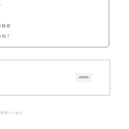
り
の目安
有利？
OPEN
プロモーション