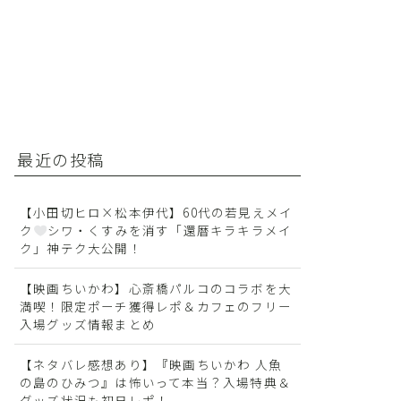
最近の投稿
【小田切ヒロ×松本伊代】60代の若見えメイ
ク
シワ・くすみを消す「還暦キラキラメイ
ク」神テク大公開！
【映画ちいかわ】心斎橋パルコのコラボを大
満喫！限定ポーチ獲得レポ＆カフェのフリー
入場グッズ情報まとめ
【ネタバレ感想あり】『映画ちいかわ 人魚
の島のひみつ』は怖いって本当？入場特典＆
グッズ状況も初日レポ！