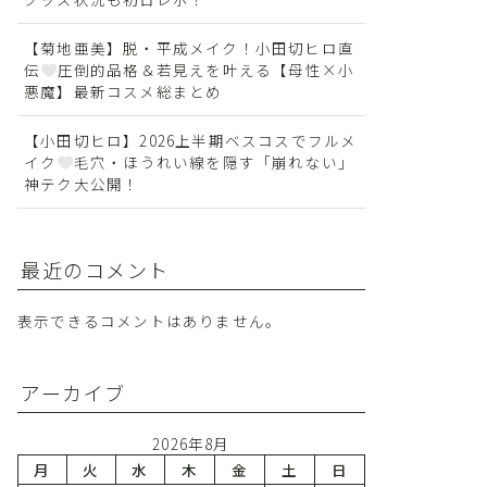
【菊地亜美】脱・平成メイク！小田切ヒロ直
伝
圧倒的品格＆若見えを叶える【母性×小
悪魔】最新コスメ総まとめ
【小田切ヒロ】2026上半期ベスコスでフルメ
イク
毛穴・ほうれい線を隠す「崩れない」
神テク大公開！
最近のコメント
表示できるコメントはありません。
アーカイブ
2026年8月
月
火
水
木
金
土
日