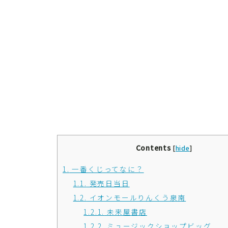
Contents
[
hide
]
1.
一番くじってなに？
1.1.
発売日当日
1.2.
イオンモールりんくう泉南
1.2.1.
未来屋書店
1.2.2.
ミュージックショップビッグ