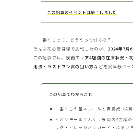
この記事のイベントは終了しました
「一番くじって、どうやって引くの？」
そんな初心者目線で挑戦したのが、
2024年7
この記事では、
泉南エリア4店舗の在庫状況・
用法・ラストワン賞の狙い方
などを実体験ベー
この記事でわかること
一番くじの基本ルールと賞構成（A
イオンモールりんくう泉南内4店舗
ッグ・ビレッジバンガード・ふるい