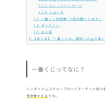
1.2.3.
ビレッジバンガード
1.2.4.
ふるいち
1.3.
一番くじ初挑戦「1回お願いします」
1.4.
オンライン
1.5.
おぶ活
2.
【まとめ】“一番くじは、運試し以上の楽し
一番くじってなに？
バンダイナムコグループのハイターゲット向け
ラクターくじ
です。