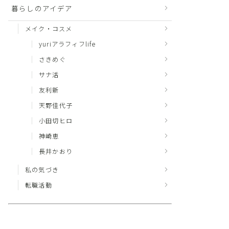
暮らしのアイデア
メイク・コスメ
yuriアラフィフlife
さきめぐ
サナ活
友利新
天野佳代子
小田切ヒロ
神崎恵
長井かおり
私の気づき
転職活動