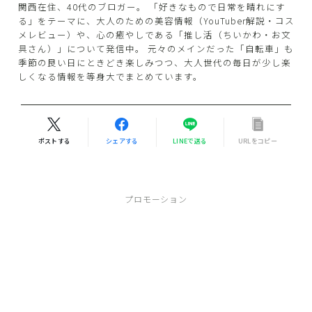
関西在住、40代のブロガー。 「好きなもので日常を晴れにす
る」をテーマに、大人のための美容情報（YouTuber解説・コス
メレビュー）や、心の癒やしである「推し活（ちいかわ・お文
具さん）」について発信中。 元々のメインだった「自転車」も
季節の良い日にときどき楽しみつつ、大人世代の毎日が少し楽
しくなる情報を等身大でまとめています。
ポストする
シェアする
LINEで送る
URLをコピー
プロモーション