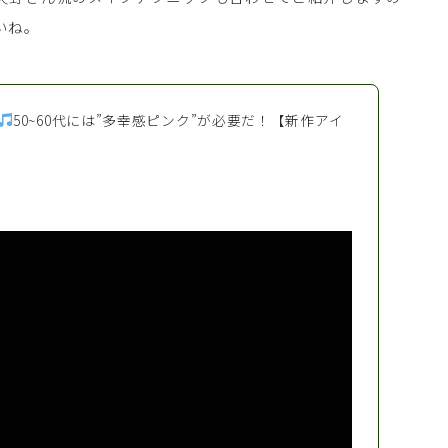
いね。
50~60代には”多幸感ピンク”が必要だ！【新作アイ