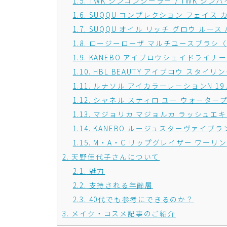
1.5.
TWK シンコンシーラー / TWK シン
1.6.
SUQQU コンプレクション フェイス カラ
1.7.
SUQQU オイル リッチ グロウ ルース 
1.8.
ロージーローザ マルチユースブラシ
1.9.
KANEBO アイブロウシェイドライナー SL2
1.10.
HBL BEAUTY アイブロウ スタイリ
1.11.
ルナソル アイカラーレーションN 19 A
1.12.
シャネル スティロ ユー ウォータープル
1.13.
マジョリカ マジョルカ ラッシュエキス
1.14.
KANEBO ルージュスターヴァイブラント V
1.15.
M・A・C リップグレイザー ワーリン
2.
天野佳代子さんについて
2.1.
魅力
2.2.
支持される年齢層
2.3.
40代でも参考にできるのか？
3.
メイク・コスメ記事のご紹介