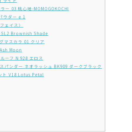
ハイライト
ー 03 桃心地-MOMOGOKOCHI
パウダー e 1
〈フェイス〉
 Brownish Shade
ングマスカラ 01 クリア
sh Moon
ーフ N 928 エロス
パンダー ネオラッシュ BK909 ダークブラック
18 Lotus Petal