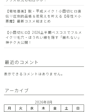
【菊地亜美】脱・平成メイク！小田切ヒロ直
伝
圧倒的品格＆若見えを叶える【母性×小
悪魔】最新コスメ総まとめ
【小田切ヒロ】2026上半期ベスコスでフルメ
イク
毛穴・ほうれい線を隠す「崩れない」
神テク大公開！
最近のコメント
表示できるコメントはありません。
アーカイブ
2026年8月
月
火
水
木
金
土
日