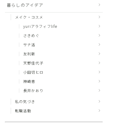
暮らしのアイデア
メイク・コスメ
yuriアラフィフlife
さきめぐ
サナ活
友利新
天野佳代子
小田切ヒロ
神崎恵
長井かおり
私の気づき
転職活動