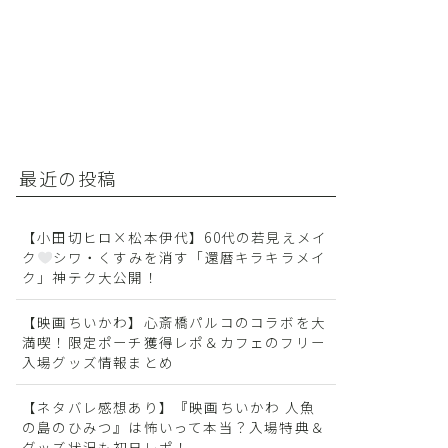
最近の投稿
【小田切ヒロ×松本伊代】60代の若見えメイ
ク
シワ・くすみを消す「還暦キラキラメイ
ク」神テク大公開！
【映画ちいかわ】心斎橋パルコのコラボを大
満喫！限定ポーチ獲得レポ＆カフェのフリー
入場グッズ情報まとめ
【ネタバレ感想あり】『映画ちいかわ 人魚
の島のひみつ』は怖いって本当？入場特典＆
グッズ状況も初日レポ！