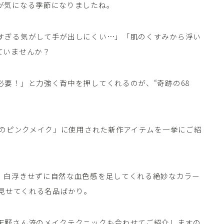
が気になる季節になりましたね。
すぎる気がして手が出しにくい…」「肌のくすみから浮い
ていませんか？
要！」と力強く背中を押してくれるのが、“奇跡の68
人のピンクメイク」に使用された新作アイテムを一挙にご紹
、白浮きせずに自然な血色感を足してくれる絶妙なカラー
く見せてくれる名品ばかり。
天野さん流のメイクテクニックも合わせてご紹介しますの