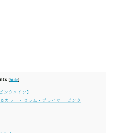
nts
[
hide
]
のピンクメイク】
＆カラー・セラム・プライマー ピンク
シ