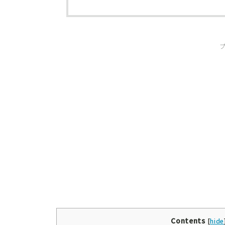
Contents
[
hide