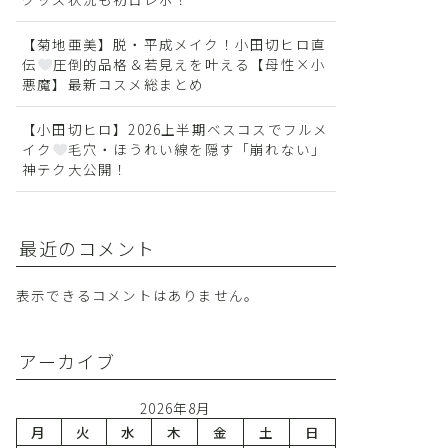
【菊地亜美】脱・平成メイク！小田切ヒロ直
伝
圧倒的品格＆若見えを叶える【母性×小
悪魔】最新コスメ総まとめ
【小田切ヒロ】2026上半期ベスコスでフルメ
イク
毛穴・ほうれい線を隠す「崩れない」
神テク大公開！
最近のコメント
表示できるコメントはありません。
アーカイブ
2026年8月
月
火
水
木
金
土
日