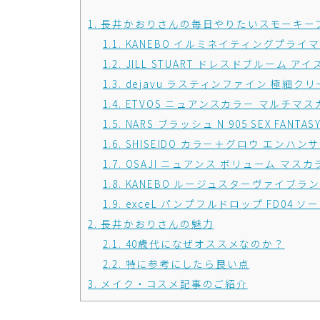
1.
長井かおりさんの毎日やりたいスモーキー
1.1.
KANEBO イルミネイティングプライマー S
1.2.
JILL STUART ドレスドブルーム アイズ 04
1.3.
dejavu ラスティンファイン 極細ク
1.4.
ETVOS ニュアンスカラー マルチマ
1.5.
NARS ブラッシュ N 905 SEX FANTAS
1.6.
SHISEIDO カラー＋グロウ エンハンサー 
1.7.
OSAJI ニュアンス ボリューム マスカラ
1.8.
KANEBO ルージュスターヴァイブラント V1
1.9.
exceL パンプフルドロップ FD04 
2.
長井かおりさんの魅力
2.1.
40歳代になぜオススメなのか？
2.2.
特に参考にしたら良い点
3.
メイク・コスメ記事のご紹介