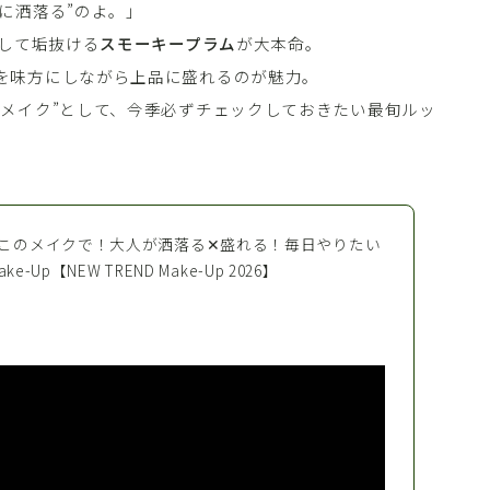
に洒落る”のよ。」
トして垢抜ける
スモーキープラム
が大本命。
を味方にしながら上品に盛れるのが魅力。
ドメイク”として、今季必ずチェックしておきたい最旬ルッ
員このメイクで！大人が洒落る✕盛れる！毎日やりたい
Up【NEW TREND Make-Up 2026】