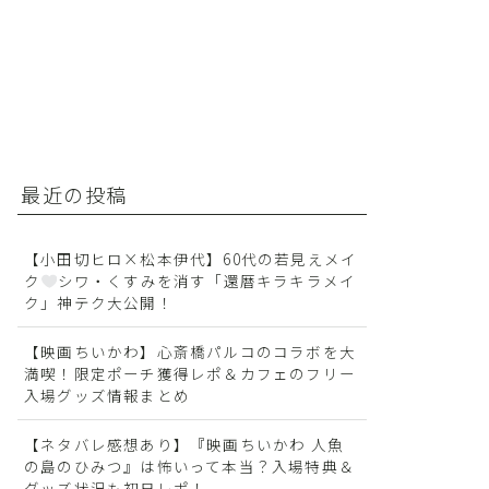
最近の投稿
【小田切ヒロ×松本伊代】60代の若見えメイ
ク
シワ・くすみを消す「還暦キラキラメイ
ク」神テク大公開！
【映画ちいかわ】心斎橋パルコのコラボを大
満喫！限定ポーチ獲得レポ＆カフェのフリー
入場グッズ情報まとめ
【ネタバレ感想あり】『映画ちいかわ 人魚
の島のひみつ』は怖いって本当？入場特典＆
グッズ状況も初日レポ！