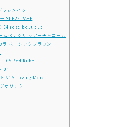
プラムメイク
PF22 PA++
 rose boutique
リームペンシル シアーチャコール
スカラ ベーシックブラウン
Y
05 Red Ruby
 08
5 Loving More
ソーダホリック