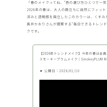
「春のメイクってね、“色の選び方ひとつで一気
2026年の春は、大人の顔立ちに自然にフィッ
深みと透明感を両立したこのカラーは、くすみ
長井かおりさんが提案する“毎日できるトレン
クです。
【2026年トレンドメイク】今年の春は全
スモーキープラムメイク｜SmokeyPLUM Make-
公開日：2026/01/10