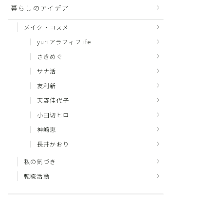
暮らしのアイデア
メイク・コスメ
yuriアラフィフlife
さきめぐ
サナ活
友利新
天野佳代子
小田切ヒロ
神崎恵
長井かおり
私の気づき
転職活動