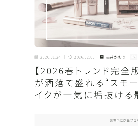
2026.01.24
2026.02.05
長井かおり
PR
【2026春トレンド完
が洒落て盛れる“スモー
イクが一気に垢抜ける
記事内に商品プロ