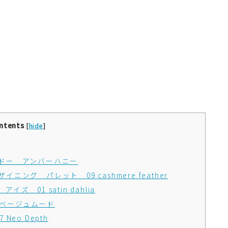
ntents
[
hide
]
ドー アンバーハニー
グ パレット 09 cashmere feather
01 satin dahlia
 ベージュムード
eo Depth