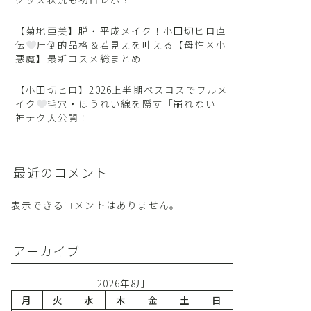
【菊地亜美】脱・平成メイク！小田切ヒロ直
伝
圧倒的品格＆若見えを叶える【母性×小
悪魔】最新コスメ総まとめ
【小田切ヒロ】2026上半期ベスコスでフルメ
イク
毛穴・ほうれい線を隠す「崩れない」
神テク大公開！
最近のコメント
表示できるコメントはありません。
アーカイブ
2026年8月
月
火
水
木
金
土
日