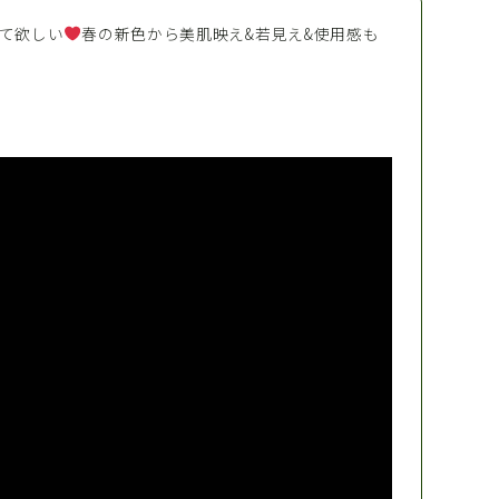
って欲しい
春の新色から美肌映え&若見え&使用感も