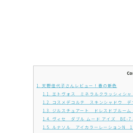
Co
1.
天野佳代子さんレビュー！春の新色
1.1.
エトヴォス ミネラルクラッシィシャ
1.2.
コスメデコルテ スキンシャドウ デザイニン
1.3.
ジルスチュアート ドレスドブルーム アイズ 
1.4.
ヴィセ ダブル ムード アイズ BE-7
1.5.
ルナソル アイカラーレーションN 17 N