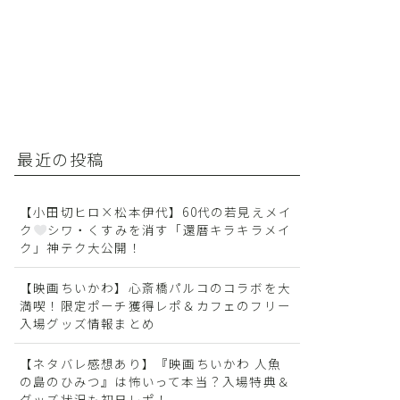
最近の投稿
【小田切ヒロ×松本伊代】60代の若見えメイ
ク
シワ・くすみを消す「還暦キラキラメイ
ク」神テク大公開！
【映画ちいかわ】心斎橋パルコのコラボを大
満喫！限定ポーチ獲得レポ＆カフェのフリー
入場グッズ情報まとめ
【ネタバレ感想あり】『映画ちいかわ 人魚
の島のひみつ』は怖いって本当？入場特典＆
グッズ状況も初日レポ！