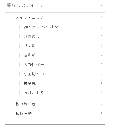
暮らしのアイデア
メイク・コスメ
yuriアラフィフlife
さきめぐ
サナ活
友利新
天野佳代子
小田切ヒロ
神崎恵
長井かおり
私の気づき
転職活動