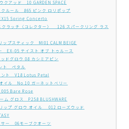
アッド 10 GARDEN SPACE
クルール 865 ピンク ロリポップ
pring Concerto
クラッチ〈コレクター〉 126 スパークリング ラス
スティック MI01 CALM BEIGE
EX-05 テイスト オブ トゥルース
ッドグロウ 08 カシミアピン
ント ペタル
V18 Lotus Petal
イル No.10 ガーネットベリー
 Bare Rose
 グロス P258 BLUSHWARE
ップ グロウ オイル 012 ローズウッド
TASY
ハンサー 06モーブクオーツ