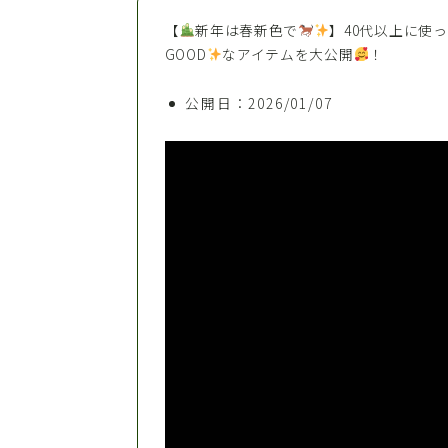
【
新年は春新色で
】40代以上に使
GOOD
なアイテムを大公開
！
公開日：2026/01/07