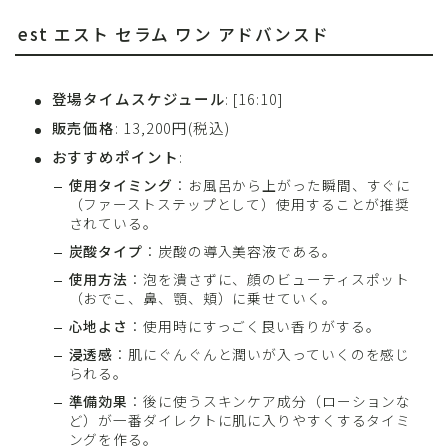
est エスト セラム ワン アドバンスド
登場タイムスケジュール
: [16:10]
販売価格
: 13,200円(税込)
おすすめポイント
:
使用タイミング
：お風呂から上がった瞬間、すぐに
（ファーストステップとして）使用することが推奨
されている。
炭酸タイプ
：炭酸の導入美容液である。
使用方法
：泡を潰さずに、顔のビューティスポット
（おでこ、鼻、顎、頬）に乗せていく。
心地よさ
：使用時にすっごく良い香りがする。
浸透感
：肌にぐんぐんと潤いが入っていくのを感じ
られる。
準備効果
：後に使うスキンケア成分（ローションな
ど）が一番ダイレクトに肌に入りやすくするタイミ
ングを作る。