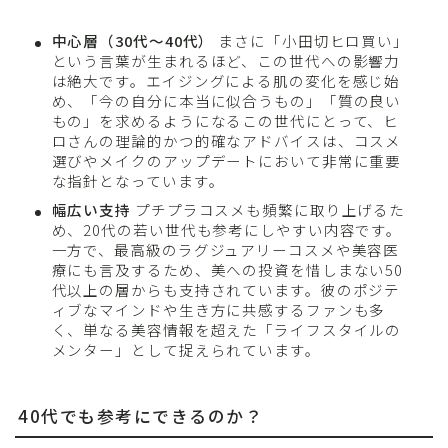
中心層（30代〜40代）
まさに「小田切ヒロ買い」
という言葉が生まれるほど、この世代への影響力
は絶大です。エイジングによる肌の変化を感じ始
め、「今の自分に本当に似合うもの」「質の良い
もの」を求めるようになるこの世代にとって、ヒ
ロさんの理論的かつ的確なアドバイスは、コスメ
選びやメイクのアップデートにおいて非常に重要
な指針となっています。
幅広い支持
プチプラコスメも頻繁に取り上げるた
め、20代の若い世代も参考にしやすい内容です。
一方で、最高級のラグジュアリーコスメや美容医
療にも言及するため、美への投資を惜しまない50
代以上の層からも支持されています。彼のポジテ
ィブなマインドや生き方に共感するファンも多
く、単なる美容情報を超えた「ライフスタイルの
メンター」として捉えられています。
40代でも参考にできるのか？