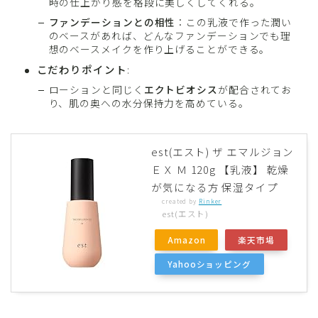
時の仕上がり感を格段に美しくしてくれる。
ファンデーションとの相性
：この乳液で作った潤い
のベースがあれば、どんなファンデーションでも理
想のベースメイクを作り上げることができる。
こだわりポイント
:
ローションと同じく
エクトビオシス
が配合されてお
り、肌の奥への水分保持力を高めている。
est(エスト) ザ エマルジョン
ＥＸ Ｍ 120g 【乳液】 乾燥
が気になる方 保湿タイプ
created by
Rinker
est(エスト)
Amazon
楽天市場
Yahooショッピング