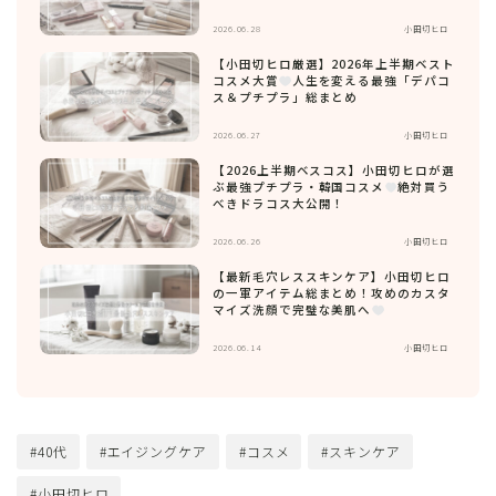
2026.06.28
小田切ヒロ
【小田切ヒロ厳選】2026年上半期ベスト
コスメ大賞
人生を変える最強「デパコ
ス＆プチプラ」総まとめ
2026.06.27
小田切ヒロ
【2026上半期ベスコス】小田切ヒロが選
ぶ最強プチプラ・韓国コスメ
絶対買う
べきドラコス大公開！
2026.06.26
小田切ヒロ
【最新毛穴レススキンケア】小田切ヒロ
の一軍アイテム総まとめ！攻めのカスタ
マイズ洗顔で完璧な美肌へ
2026.06.14
小田切ヒロ
#40代
#エイジングケア
#コスメ
#スキンケア
#小田切ヒロ