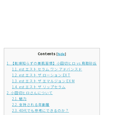
Contents
[
hide
]
1.
【乾燥知らずの美肌習慣】小田切ヒロ vs 鳥取砂丘
1.1.
est エスト セラム ワン アドバンスド
1.2.
est エスト ザ ローション EX T
1.3.
est エスト ザ エマルジョン EX M
1.4.
est エスト ザ リップセラム
2.
小田切ヒロさんについて
2.1.
魅力
2.2.
支持される年齢層
2.3.
40代でも参考にできるのか？