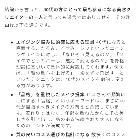
結論から言うと、
40代の方にとって最も参考になる美容ク
リエイターの一人
と言っても過言ではありません。その理
由は以下の通りです。
エイジング悩みに的確に応える理論
40代になると
直面する、たるみ、くすみ、シワといったエイジ
ングサインに対し、「なぜそう見えるのか」「メ
イクでどうカバーし、魅力に変えるのか」を骨格
理論に基づいて具体的に解説してくれます。例え
ば、「顔の重心を上げる」「影を光で飛ばす」と
いったテクニックは、40代のメイクを劇的に変え
る力があります。
「品格」を重視したメイク提案
ヒロさんが頻繁に
口にする「品格」というキーワードは、まさに40
代が目指すべきメイクの方向性と合致していま
す。若作りではなく、年齢を重ねたからこその美
しさを引き出し、品のある洗練された大人になる
ためのヒントが満載です。
質の良いコスメ選びの指針になる
数多くのコスメ