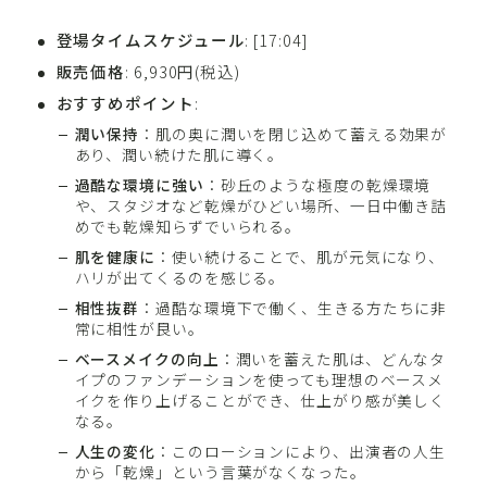
登場タイムスケジュール
: [17:04]
販売価格
: 6,930円(税込)
おすすめポイント
:
潤い保持
：肌の奥に潤いを閉じ込めて蓄える効果が
あり、潤い続けた肌に導く。
過酷な環境に強い
：砂丘のような極度の乾燥環境
や、スタジオなど乾燥がひどい場所、一日中働き詰
めでも乾燥知らずでいられる。
肌を健康に
：使い続けることで、肌が元気になり、
ハリが出てくるのを感じる。
相性抜群
：過酷な環境下で働く、生きる方たちに非
常に相性が良い。
ベースメイクの向上
：潤いを蓄えた肌は、どんなタ
イプのファンデーションを使っても理想のベースメ
イクを作り上げることができ、仕上がり感が美しく
なる。
人生の変化
：このローションにより、出演者の人生
から「乾燥」という言葉がなくなった。