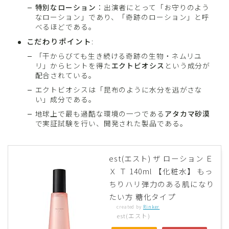
特別なローション
：出演者にとって「お守りのよう
なローション」であり、「奇跡のローション」と呼
べるほどである。
こだわりポイント
:
「干からびても生き続ける奇跡の生物・ネムリユ
リ」からヒントを得た
エクトビオシス
という成分が
配合されている。
エクトビオシスは「昆布のように水分を逃がさな
い」成分である。
地球上で最も過酷な環境の一つである
アタカマ砂漠
で実証試験を行い、開発された製品である。
est(エスト) ザ ローション Ｅ
Ｘ Ｔ 140ml 【化粧水】 もっ
ちりハリ弾力のある肌になり
たい方 糖化タイプ
created by
Rinker
est(エスト)