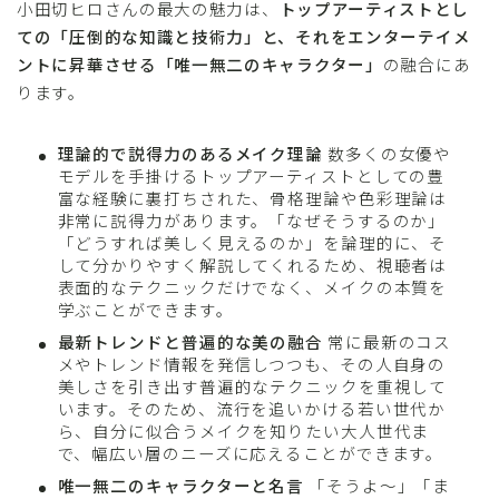
小田切ヒロさんの最大の魅力は、
トップアーティストとし
ての「圧倒的な知識と技術力」と、それをエンターテイメ
ントに昇華させる「唯一無二のキャラクター」
の融合にあ
ります。
理論的で説得力のあるメイク理論
数多くの女優や
モデルを手掛けるトップアーティストとしての豊
富な経験に裏打ちされた、骨格理論や色彩理論は
非常に説得力があります。「なぜそうするのか」
「どうすれば美しく見えるのか」を論理的に、そ
して分かりやすく解説してくれるため、視聴者は
表面的なテクニックだけでなく、メイクの本質を
学ぶことができます。
最新トレンドと普遍的な美の融合
常に最新のコス
メやトレンド情報を発信しつつも、その人自身の
美しさを引き出す普遍的なテクニックを重視して
います。そのため、流行を追いかける若い世代か
ら、自分に似合うメイクを知りたい大人世代ま
で、幅広い層のニーズに応えることができます。
唯一無二のキャラクターと名言
「そうよ〜」「ま