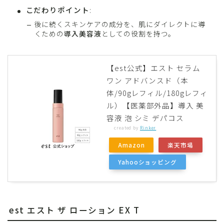
こだわりポイント
:
後に続くスキンケアの成分を、肌にダイレクトに導
くための
導入美容液
としての役割を持つ。
【est公式】エスト セラム
ワン アドバンスド（本
体/90gレフィル/180gレフィ
ル）【医薬部外品】導入 美
容液 泡 シミ デパコス
created by
Rinker
Amazon
楽天市場
Yahooショッピング
est エスト ザ ローション EX T