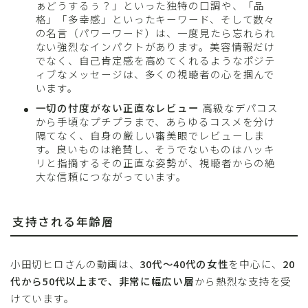
ぁどうするぅ？」といった独特の口調や、「品
格」「多幸感」といったキーワード、そして数々
の名言（パワーワード）は、一度見たら忘れられ
ない強烈なインパクトがあります。美容情報だけ
でなく、自己肯定感を高めてくれるようなポジテ
ィブなメッセージは、多くの視聴者の心を掴んで
います。
一切の忖度がない正直なレビュー
高級なデパコス
から手頃なプチプラまで、あらゆるコスメを分け
隔てなく、自身の厳しい審美眼でレビューしま
す。良いものは絶賛し、そうでないものはハッキ
リと指摘するその正直な姿勢が、視聴者からの絶
大な信頼につながっています。
支持される年齢層
小田切ヒロさんの動画は、
30代〜40代の女性
を中心に、
20
代から50代以上まで、非常に幅広い層
から熱烈な支持を受
けています。