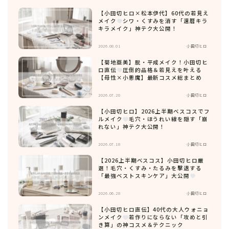
【小田切ヒロ×松本伊代】60代の若見え
メイク
シワ・くすみを消す「還暦キラ
キラメイク」神テク大公開！
2026.08.01
小田切ヒロ
【菊地亜美】脱・平成メイク！小田切ヒ
ロ直伝
圧倒的品格＆若見えを叶える
【母性×小悪魔】最新コスメ総まとめ
2026.07.20
小田切ヒロ
【小田切ヒロ】2026上半期ベスコスでフ
ルメイク
毛穴・ほうれい線を隠す「崩
れない」神テク大公開！
2026.07.18
小田切ヒロ
【2026上半期ベスコス】小田切ヒロ厳
選！毛穴・くすみ・たるみを撃退する
「最強ベストスキンケア」大公開
2026.06.28
小田切ヒロ
【小田切ヒロ直伝】40代の大人ウォニョ
ンメイク
若作りにならない「攻めと引
き算」の神コスメ＆テクニック