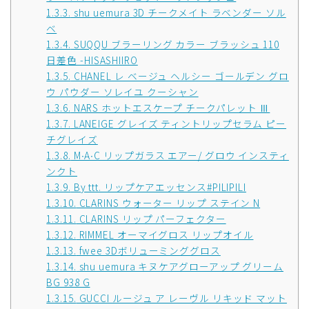
1.3.3.
shu uemura 3D チークメイト ラベンダー ソル
ベ
1.3.4.
SUQQU ブラーリング カラー ブラッシュ 110
日差色 -HISASHIIRO
1.3.5.
CHANEL レ ベージュ ヘルシー ゴールデン グロ
ウ パウダー ソレイユ クーシャン
1.3.6.
NARS ホットエスケープ チークパレット Ⅲ
1.3.7.
LANEIGE グレイズ ティントリップセラム ピー
チグレイズ
1.3.8.
M∙A∙C リップガラス エアー/ グロウ インスティ
ンクト
1.3.9.
By ttt. リップケアエッセンス#PILIPILI
1.3.10.
CLARINS ウォーター リップ ステイン N
1.3.11.
CLARINS リップ パーフェクター
1.3.12.
RIMMEL オーマイグロス リップオイル
1.3.13.
fwee 3Dボリューミンググロス
1.3.14.
shu uemura キヌケアグローアップ グリーム
BG 938 G
1.3.15.
GUCCI ルージュ ア レーヴル リキッド マット