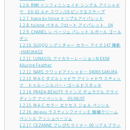
1.2.6.
RMK インフィニシェイド シングル アイシャド
ウ EX-02 ルナ スワン/16 ピンクエスケープ
1.2.7.
hana by hince トリプルアイパレット
1.2.8.
to/one ペタル フロート アイパレット 04
1.2.9.
CHANEL レ ベージュ パレット ルガール ゴール
デン
1.2.10.
SUQQU シグニチャー カラー アイズ 147 陽影
-HARUKAGE
1.2.11.
LUNASOL アイカラーレーションN EX08
Alluring Feather
1.2.12.
NARS クワッドアイシャドー 04065 SAKURA
1.2.13.
M∙A∙C ダズルシャドウ アイシャドウ スティッ
ク トゥルーシルバー・ゴールドスタッド
1.2.14.
PRADA BEAUTY ラインズ デュラブル グライ
ディング アイペンシル 05/06/07
1.2.15.
M∙A∙C カラー エクセス ジェル ペンシル
1.2.16.
dejavu ラスティンファインＥ 極細クリーム
ペンシル アッシュベージュ
1.2.17.
CEZANNE ブレぴたライナー 00 リアルブラッ