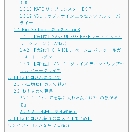
308
1.3.16.
KATE リップモンスター EX-7
1.3.17.
VDL リップステイン エッセンシャル オーバー
ライナー
1.4.
Hiro‘s Choice 夏コスメ Top3
1.4.1.
【第1位】MAKE UP FOR EVER アーティストカ
ラークレヨン (102/432)
1.4.2.
【第2位】CHANEL レ ベージュ パレット ルガ
ール ゴールデン
1.4.3.
【第3位】LANEIGE グレイズ ティントリップセ
ラム ピーチグレイズ
2.
小田切ヒロさんについて
2.1.
小田切ヒロさんの魅力
2.2.
おすすめの著書
2.2.1.
1. 『すべてを手に入れた女には3つの顔があ
る』
2.2.2.
2. 『小田切流 小顔道』
3.
小田切ヒロさん紹介のコスメ【まとめ】
4.
メイク・コスメ記事のご紹介