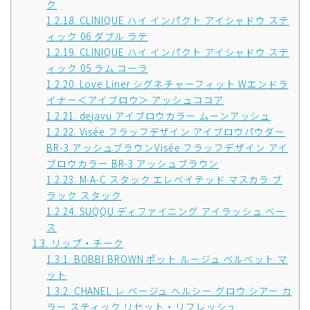
ク
1.2.18.
CLINIQUE ハイ インパクト アイシャドウ ステ
ィック 06 ダブル ラテ
1.2.19.
CLINIQUE ハイ インパクト アイシャドウ ステ
ィック 05 ラム コーラ
1.2.20.
Love Liner シグネチャーフィット Wエンドラ
イナー＜アイブロウ＞ アッシュココア
1.2.21.
dejavu アイブロウカラー ムーンアッシュ
1.2.22.
Visée フラッフデザイン アイブロウパウダー
BR-3 アッシュブラウンVisée フラッフデザイン アイ
ブロウカラー BR-3 アッシュブラウン
1.2.23.
M∙A∙C スタック エレベイテッド マスカラ ブ
ラック スタック
1.2.24.
SUQQU ディファイニング アイラッシュ ベー
ス
1.3.
リップ・チーク
1.3.1.
BOBBI BROWN ポット ルージュ ベルベット マ
ット
1.3.2.
CHANEL レ ベージュ ヘルシー グロウ シアー カ
ラー スティック リセット・リフレッシュ