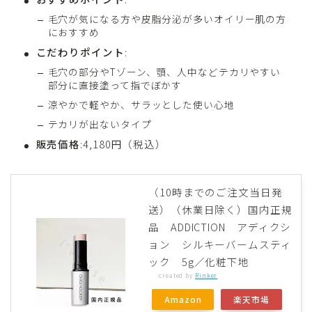
毛穴が気になる方や皮脂分泌が多いオイリー肌の方
におすすめ
こだわりポイント
:
毛穴の部分やTゾーン、顎、人中などテカリやすい
部分に直接塗って指でぼかす
涼やかで軽やか、サラッとした使い心地
テカリが出ないタイプ
販売価格
:4,180円（税込）
（10時までのご注文当日発
送）（休業日除く）国内正規
品 ADDICTION アディクシ
ョン シルキーバームスティ
ック 5g／化粧下地
created by
Rinker
Amazon
楽天市場