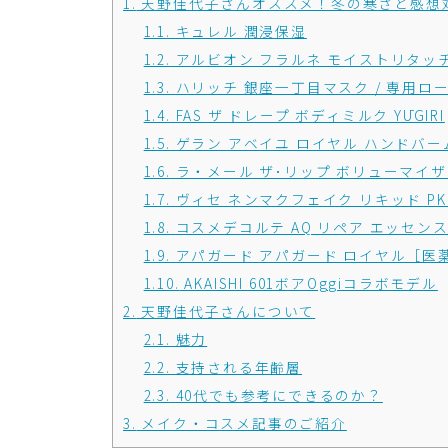
1.
天野佳代子さんオススメ！冬の寒さと感想
1.1.
キュレル 潤浸保湿
1.2.
アルビオン フラルネ モイストリタッ
1.3.
ハリッチ 銀座一丁目マスク / 専用ロ
1.4.
FAS ザ ドレープ ボディミルク YŪGIRI
1.5.
ゲラン アベイユ ロイヤル ハンドバー
1.6.
ラ・メール ザ･リップ ボリューマイ
1.7.
ヴィセ ネンマクフェイク リキッド PK8
1.8.
コスメデコルテ AQ リペア エッセン
1.9.
アパガード アパガード ロイヤル［医
1.10.
AKAISHI 601ボアOggiコラボモデル
2.
天野佳代子さんについて
2.1.
魅力
2.2.
支持される年齢層
2.3.
40代でも参考にできるのか？
3.
メイク・コスメ記事のご紹介