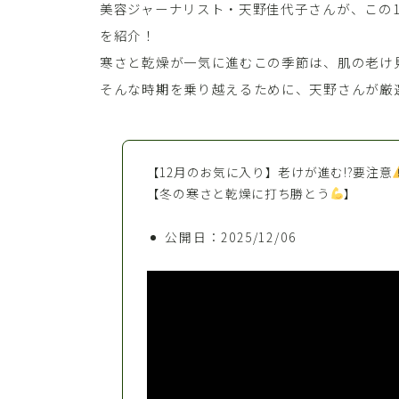
美容ジャーナリスト・天野佳代子さんが、この
を紹介！
寒さと乾燥が一気に進むこの季節は、肌の老け
そんな時期を乗り越えるために、天野さんが厳選
【12月のお気に入り】老けが進む!?要注意
【冬の寒さと乾燥に打ち勝とう
】
公開日：2025/12/06