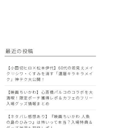
最近の投稿
【小田切ヒロ×松本伊代】60代の若見えメイ
ク
シワ・くすみを消す「還暦キラキラメイ
ク」神テク大公開！
【映画ちいかわ】心斎橋パルコのコラボを大
満喫！限定ポーチ獲得レポ＆カフェのフリー
入場グッズ情報まとめ
【ネタバレ感想あり】『映画ちいかわ 人魚
の島のひみつ』は怖いって本当？入場特典＆
グッズ状況も初日レポ！