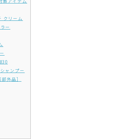
対策アイテム
チ クリーム
ーラー
ム
ザー
30
スシャンプー
薬部外品］