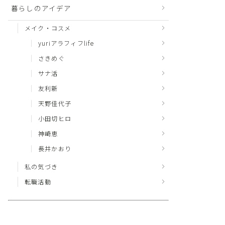
暮らしのアイデア
メイク・コスメ
yuriアラフィフlife
さきめぐ
サナ活
友利新
天野佳代子
小田切ヒロ
神崎恵
長井かおり
私の気づき
転職活動