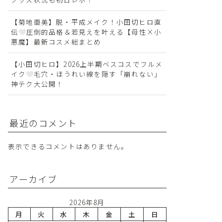
【菊地亜美】脱・平成メイク！小田切ヒロ直
伝
圧倒的品格＆若見えを叶える【母性×小
悪魔】最新コスメ総まとめ
【小田切ヒロ】2026上半期ベスコスでフルメ
イク
毛穴・ほうれい線を隠す「崩れない」
神テク大公開！
最近のコメント
表示できるコメントはありません。
アーカイブ
2026年8月
月
火
水
木
金
土
日