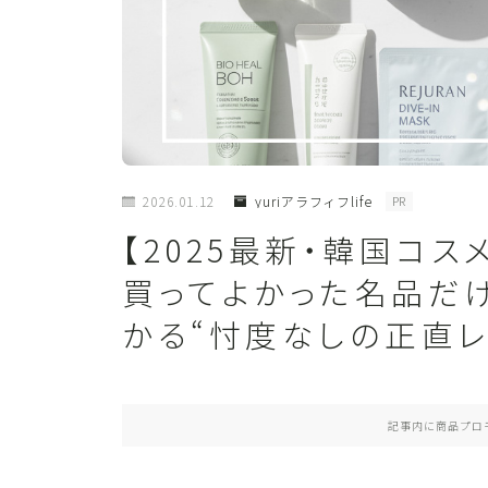
2026.01.12
yuriアラフィフlife
PR
【2025最新・韓国コス
買ってよかった名品だ
かる“忖度なしの正直レ
記事内に商品プロ