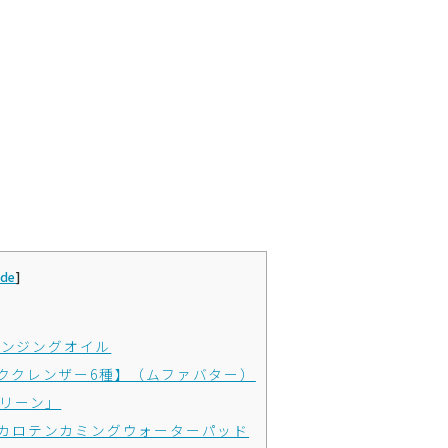
ide
]
アクレンジングオイル
ククレンザー6種】（ムファバター）
リーン」
ットカロテンカミングウォーターパッド