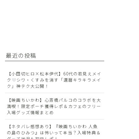
最近の投稿
【小田切ヒロ×松本伊代】60代の若見えメイ
ク
シワ・くすみを消す「還暦キラキラメイ
ク」神テク大公開！
【映画ちいかわ】心斎橋パルコのコラボを大
満喫！限定ポーチ獲得レポ＆カフェのフリー
入場グッズ情報まとめ
【ネタバレ感想あり】『映画ちいかわ 人魚
の島のひみつ』は怖いって本当？入場特典＆
グッズ状況も初日レポ！