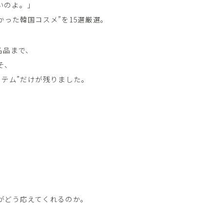
いのよ。」
かった韓国コスメ”を15選厳選。
名品まで、
そ、
イテム”だけが残りました。
がどう応えてくれるのか。