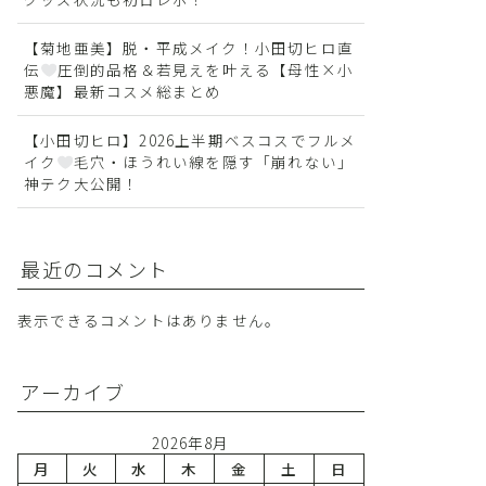
【菊地亜美】脱・平成メイク！小田切ヒロ直
伝
圧倒的品格＆若見えを叶える【母性×小
悪魔】最新コスメ総まとめ
【小田切ヒロ】2026上半期ベスコスでフルメ
イク
毛穴・ほうれい線を隠す「崩れない」
神テク大公開！
最近のコメント
表示できるコメントはありません。
アーカイブ
2026年8月
月
火
水
木
金
土
日