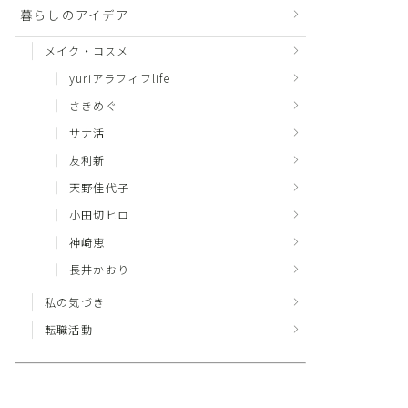
暮らしのアイデア
メイク・コスメ
yuriアラフィフlife
さきめぐ
サナ活
友利新
天野佳代子
小田切ヒロ
神崎恵
長井かおり
私の気づき
転職活動