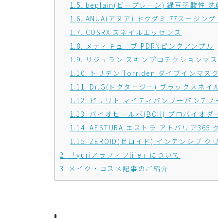
1.5.
beplain(ビープレーン) 緑豆弱酸性 
1.6.
ANUA(アヌア) ドクダミ 77スージン
1.7.
COSRX スネイルエッセンス
1.8.
メディキューブ PDRNピンクアンプル
1.9.
リジュラン スキンプロテクションマ
1.10.
トリデン Torriden ダイブインマス
1.11.
Dr.G(ドクタージー) ブラックスネ
1.12.
ピュリト マイティバンブーパンテノ
1.13.
バイオヒールボ(BOH) プロバイオダ
1.14.
AESTURA エストラ アトバリア365
1.15.
ZEROID(ゼロイド) インテンシブ ク
2.
「yuriアラフィフlife」について
3.
メイク・コスメ記事のご紹介