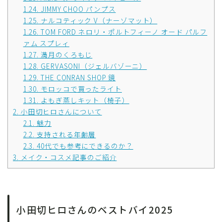
1.24.
JIMMY CHOO パンプス
1.25.
ナルコティック V（ナーゾマット）
1.26.
TOM FORD ネロリ・ポルトフィーノ オード パルフ
ァム スプレィ
1.27.
満月のくろもじ
1.28.
GERVASONI（ジェルバゾーニ）
1.29.
THE CONRAN SHOP 鏡
1.30.
モロッコで買ったライト
1.31.
よもぎ蒸しキット（椅子）
2.
小田切ヒロさんについて
2.1.
魅力
2.2.
支持される年齢層
2.3.
40代でも参考にできるのか？
3.
メイク・コスメ記事のご紹介
小田切ヒロさんのベストバイ2025