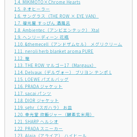
1.4.
MIKIMOTO×Chrome Hearts
1.5.
ネオヒーラー
1.6.
サングラス（THE ROW × EYE VAN）
1.7.
福光屋 すっぴん 酒風呂
1.8.
Ambientec（アンビエンテック） Xtal
1.9.
ヘンリーディーン 花瓶
1.10.
&themecell（アンドザムセル） メグリクリーム
1.11.
neroli herb blanket aroma PURE
1.12.
槍
1.13.
THE ROW マルゴー17（Margaux）
1.14.
Delvaux（デルヴォー） ブリヨン テンポ L
1.15.
LOEWE パズルバッグ
1.16.
PRADA ジャケット
1.17.
sacai パンツ
1.18.
DIOR ジャケット
1.19.
sghr（スガハラ） お皿
1.20.
幸光堂 炊飯ジャー（酵素玄米用）
1.21.
SHARP ヘルシオ
1.22.
PRADA スニーカー
1.23.
Alaïa（アライア） ハイヒール