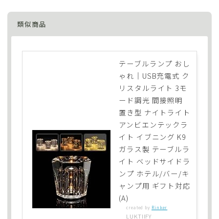
類似商品
テーブルランプ おし
ゃれ｜USB充電式 ク
リスタルライト 3モ
ード調光 間接照明
置き型 ナイトライト
アンビエンテックラ
イト イブニング K9
ガラス製 テーブルラ
イト ベッドサイドラ
ンプ ホテル/バー/キ
ャンプ用 ギフト対応
(A)
created by
Rinker
LUKTIIFY