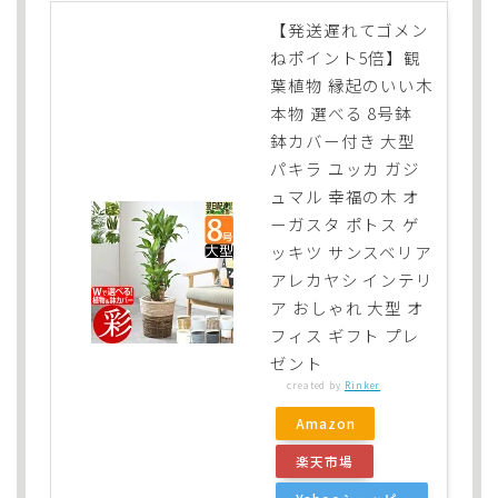
【発送遅れてゴメン
ねポイント5倍】観
葉植物 縁起のいい木
本物 選べる 8号鉢
鉢カバー付き 大型
パキラ ユッカ ガジ
ュマル 幸福の木 オ
ーガスタ ポトス ゲ
ッキツ サンスベリア
アレカヤシ インテリ
ア おしゃれ 大型 オ
フィス ギフト プレ
ゼント
created by
Rinker
Amazon
楽天市場