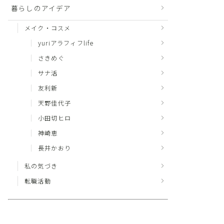
暮らしのアイデア
メイク・コスメ
yuriアラフィフlife
さきめぐ
サナ活
友利新
天野佳代子
小田切ヒロ
神崎恵
長井かおり
私の気づき
転職活動