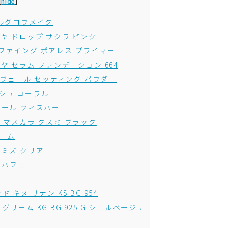
[
hide
]
ルグロウメイク
 ツヤ ドロップ サクラ ピンク
ティファイング ポアレス プライマー
 ツヤ セラム ファンデーション 664
shi ヴェール セッティング パウダー
レッシュ コーラル
 パール ウィスパー
ール マスカラ クスミ ブラック
ォーム
ー ミズ クリア
モ パフェ
ド キヌ サテン KS BG 954
 グリーム KG BG 925 G シェルベージュ