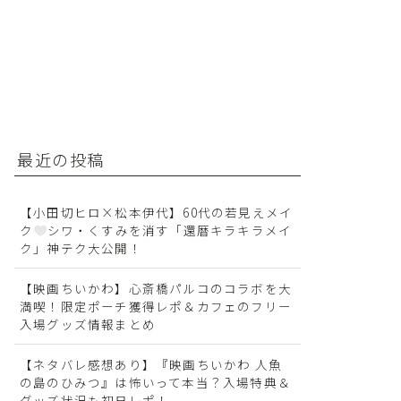
最近の投稿
【小田切ヒロ×松本伊代】60代の若見えメイ
ク
シワ・くすみを消す「還暦キラキラメイ
ク」神テク大公開！
【映画ちいかわ】心斎橋パルコのコラボを大
満喫！限定ポーチ獲得レポ＆カフェのフリー
入場グッズ情報まとめ
【ネタバレ感想あり】『映画ちいかわ 人魚
の島のひみつ』は怖いって本当？入場特典＆
グッズ状況も初日レポ！