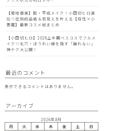
【菊地亜美】脱・平成メイク！小田切ヒロ直
伝
圧倒的品格＆若見えを叶える【母性×小
悪魔】最新コスメ総まとめ
【小田切ヒロ】2026上半期ベスコスでフルメ
イク
毛穴・ほうれい線を隠す「崩れない」
神テク大公開！
最近のコメント
表示できるコメントはありません。
アーカイブ
2026年8月
月
火
水
木
金
土
日