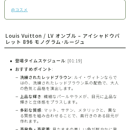
@コスメ
Louis Vuitton / LV オンブル – アイシャドウパ
レット 896 モノグラム･ルージュ
登場タイムスケジュール
: [01:19]
おすすめポイント
:
洗練されたレッドブラウン
: ルイ・ヴィトンならで
はの、洗練されたレッドブラウン系の配色で、大人
の色気と品格を演出します。
上品な輝き
: 繊細なパールやラメが、目元に上品な
輝きと立体感をプラスします。
多彩な質感
: マット、サテン、メタリックと、異な
る質感を組み合わせることで、奥行きのある目元が
作れます。
高発色・高密着
: 見たままの美しい色が鮮やかに発