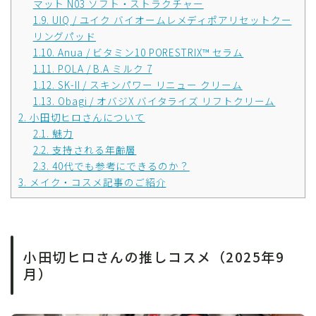
マット N03 ソフト・ストラクチャー
1.9.
UIQ / ユイク バイオームレメディポアリセットクー
リングパッド
1.10.
Anua / ビタミン10 PORESTRIX™ セラム
1.11.
POLA / B.A ミルク 7
1.12.
SK-II / スキンパワー リニュー クリーム
1.13.
Obagi / オバジX バイタライズ リフトクリーム
2.
小田切ヒロさんについて
2.1.
魅力
2.2.
支持される年齢層
2.3.
40代でも参考にできるのか？
3.
メイク・コスメ記事のご紹介
小田切ヒロさんの推しコスメ（2025年9
月）