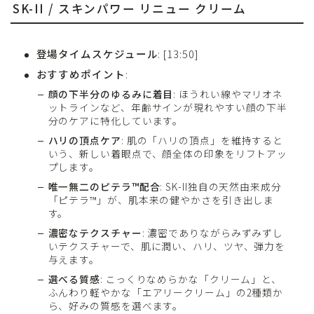
SK-II / スキンパワー リニュー クリーム
登場タイムスケジュール
: [13:50]
おすすめポイント
:
顔の下半分のゆるみに着目
: ほうれい線やマリオネ
ットラインなど、年齢サインが現れやすい顔の下半
分のケアに特化しています。
ハリの頂点ケア
: 肌の「ハリの頂点」を維持すると
いう、新しい着眼点で、顔全体の印象をリフトアッ
プします。
唯一無二のピテラ™配合
: SK-II独自の天然由来成分
「ピテラ™」が、肌本来の健やかさを引き出しま
す。
濃密なテクスチャー
: 濃密でありながらみずみずし
いテクスチャーで、肌に潤い、ハリ、ツヤ、弾力を
与えます。
選べる質感
: こっくりなめらかな「クリーム」と、
ふんわり軽やかな「エアリークリーム」の2種類か
ら、好みの質感を選べます。