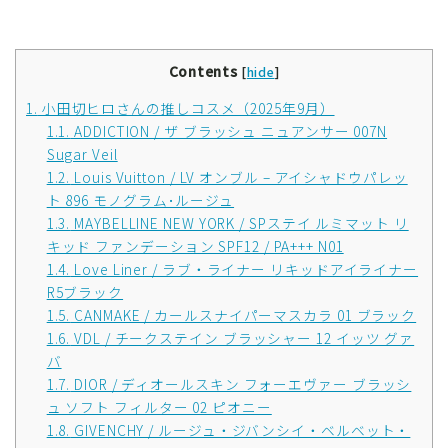
Contents
[
hide
]
1.
小田切ヒロさんの推しコスメ（2025年9月）
1.1.
ADDICTION / ザ ブラッシュ ニュアンサー 007N
Sugar Veil
1.2.
Louis Vuitton / LV オンブル – アイシャドウパレッ
ト 896 モノグラム･ルージュ
1.3.
MAYBELLINE NEW YORK / SPステイ ルミマット リ
キッド ファンデーション SPF12 / PA+++ N01
1.4.
Love Liner / ラブ・ライナー リキッドアイライナー
R5ブラック
1.5.
CANMAKE / カールスナイパーマスカラ 01 ブラック
1.6.
VDL / チークステイン ブラッシャー 12 イッツ グァ
バ
1.7.
DIOR / ディオールスキン フォーエヴァー ブラッシ
ュ ソフト フィルター 02 ピオニー
1.8.
GIVENCHY / ルージュ・ジバンシイ・ベルベット・