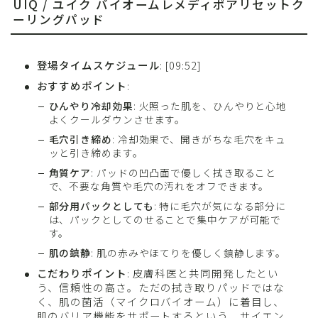
UIQ / ユイク バイオームレメディポアリセットク
ーリングパッド
登場タイムスケジュール
: [09:52]
おすすめポイント
:
ひんやり冷却効果
: 火照った肌を、ひんやりと心地
よくクールダウンさせます。
毛穴引き締め
: 冷却効果で、開きがちな毛穴をキュ
ッと引き締めます。
角質ケア
: パッドの凹凸面で優しく拭き取ること
で、不要な角質や毛穴の汚れをオフできます。
部分用パックとしても
: 特に毛穴が気になる部分に
は、パックとしてのせることで集中ケアが可能で
す。
肌の鎮静
: 肌の赤みやほてりを優しく鎮静します。
こだわりポイント
: 皮膚科医と共同開発したとい
う、信頼性の高さ。ただの拭き取りパッドではな
く、肌の菌活（マイクロバイオーム）に着目し、
肌のバリア機能をサポートするという、サイエン