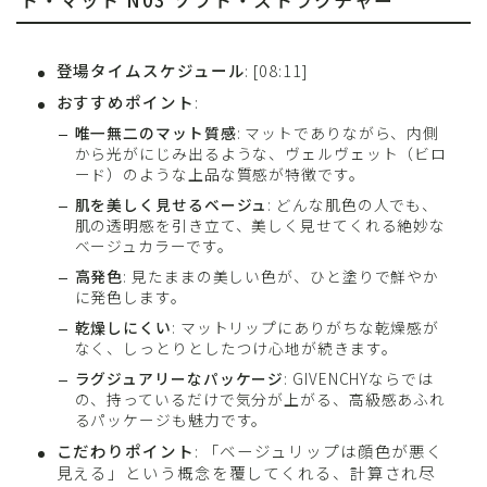
ト・マット N03 ソフト・ストラクチャー
登場タイムスケジュール
: [08:11]
おすすめポイント
:
唯一無二のマット質感
: マットでありながら、内側
から光がにじみ出るような、ヴェルヴェット（ビロ
ード）のような上品な質感が特徴です。
肌を美しく見せるベージュ
: どんな肌色の人でも、
肌の透明感を引き立て、美しく見せてくれる絶妙な
ベージュカラーです。
高発色
: 見たままの美しい色が、ひと塗りで鮮やか
に発色します。
乾燥しにくい
: マットリップにありがちな乾燥感が
なく、しっとりとしたつけ心地が続きます。
ラグジュアリーなパッケージ
: GIVENCHYならでは
の、持っているだけで気分が上がる、高級感あふれ
るパッケージも魅力です。
こだわりポイント
: 「ベージュリップは顔色が悪く
見える」という概念を覆してくれる、計算され尽