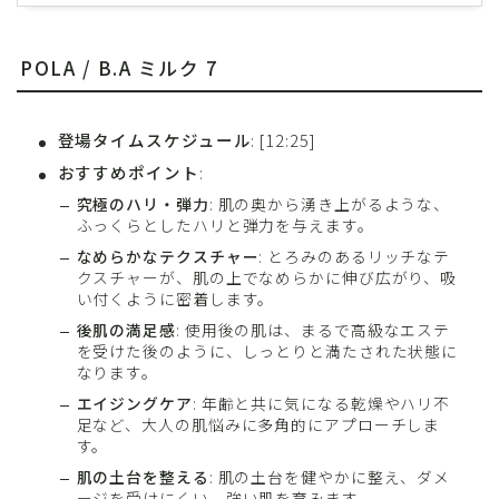
POLA / B.A ミルク 7
登場タイムスケジュール
: [12:25]
おすすめポイント
:
究極のハリ・弾力
: 肌の奥から湧き上がるような、
ふっくらとしたハリと弾力を与えます。
なめらかなテクスチャー
: とろみのあるリッチなテ
クスチャーが、肌の上でなめらかに伸び広がり、吸
い付くように密着します。
後肌の満足感
: 使用後の肌は、まるで高級なエステ
を受けた後のように、しっとりと満たされた状態に
なります。
エイジングケア
: 年齢と共に気になる乾燥やハリ不
足など、大人の肌悩みに多角的にアプローチしま
す。
肌の土台を整える
: 肌の土台を健やかに整え、ダメ
ージを受けにくい、強い肌を育みます。