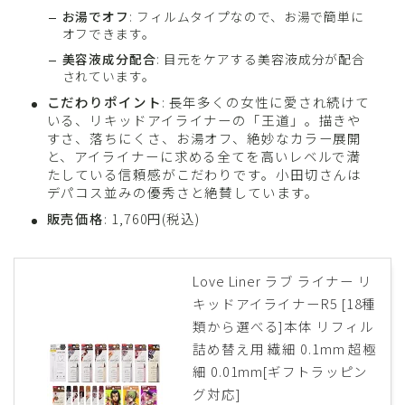
お湯でオフ
: フィルムタイプなので、お湯で簡単に
オフできます。
美容液成分配合
: 目元をケアする美容液成分が配合
されています。
こだわりポイント
: 長年多くの女性に愛され続けて
いる、リキッドアイライナーの「王道」。描きや
すさ、落ちにくさ、お湯オフ、絶妙なカラー展開
と、アイライナーに求める全てを高いレベルで満
たしている信頼感がこだわりです。小田切さんは
デパコス並みの優秀さと絶賛しています。
販売価格
: 1,760円(税込)
Love Liner ラブ ライナー リ
キッドアイライナーR5 [18種
類から選べる]本体 リフィル
詰め替え用 繊細 0.1mm 超極
細 0.01mm[ギフトラッピン
グ対応]