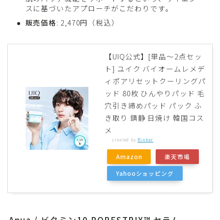
スに基づいたアプローチがこだわりです。
販売価格
: 2,470円（税込）
【UIQ公式】[単品～2点セッ
ト] ユイク バイオームレメデ
ィポアリセットクーリングパ
ッド 80枚 ひんやりパッド 毛
穴引き締めパッド パック ふ
き取り 鎮静 日焼け 韓国コス
メ
created by
Rinker
Amazon
楽天市場
Yahooショッピング