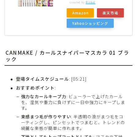
created by
Rinker
Amazon
楽天市場
Yahooショッピング
CANMAKE / カールスナイパーマスカラ 01 ブラ
ック
登場タイムスケジュール
: [05:21]
おすすめポイント
:
強力なカールキープ力
: ビューラーで上げたカール
を、湿気や重力に負けずに一日中強力にキープしま
す。
束感まつ毛が作りやすい
: 半透明の液がまつ毛をコ
ーティングし、ピンセットでつまむと、トレンドの
綺麗な束感が簡単に作れます。
下地としてもトップコートとしても
: マスカラ下地