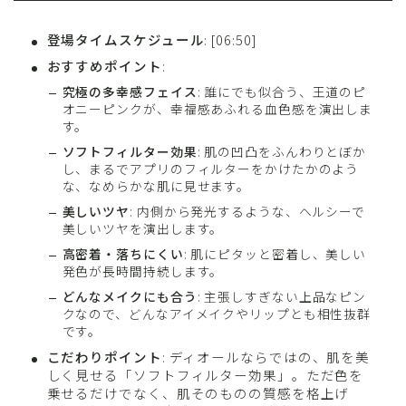
登場タイムスケジュール
: [06:50]
おすすめポイント
:
究極の多幸感フェイス
: 誰にでも似合う、王道のピ
オニーピンクが、幸福感あふれる血色感を演出しま
す。
ソフトフィルター効果
: 肌の凹凸をふんわりとぼか
し、まるでアプリのフィルターをかけたかのよう
な、なめらかな肌に見せます。
美しいツヤ
: 内側から発光するような、ヘルシーで
美しいツヤを演出します。
高密着・落ちにくい
: 肌にピタッと密着し、美しい
発色が長時間持続します。
どんなメイクにも合う
: 主張しすぎない上品なピン
クなので、どんなアイメイクやリップとも相性抜群
です。
こだわりポイント
: ディオールならではの、肌を美
しく見せる「ソフトフィルター効果」。ただ色を
乗せるだけでなく、肌そのものの質感を格上げ