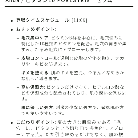
Anua / ビタミン10 PORESTRIX™ セラム
登場タイムスケジュール
: [11:09]
おすすめポイント
:
毛穴集中ケア
: ビタミンB群を中心に、毛穴悩みに
特化した10種類のビタミンを配合。毛穴の開きや黒
ずみ、たるみ毛穴にアプローチします。
皮脂コントロール
: 過剰な皮脂の分泌を抑え、テカ
リやニキビを防ぎます。
キメを整える
: 肌のキメを整え、つるんとなめらか
な肌へと導きます。
高い保湿力
: ビタミンだけでなく、ヒアルロン酸な
どの保湿成分も配合されており、肌の潤いを保ちま
す。
肌に優しい処方
: 刺激の少ない処方で、敏感肌の方
でも使いやすいです。
こだわりポイント
: 夏の大きな肌悩みである「毛
穴」に、ビタミンという切り口で多角的にアプロ
ーチする点。ただ引き締めるだけでなく、肌の根