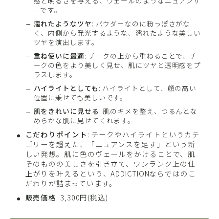
感と明るさを与える、ヴェールのようなニュアンサ
ーです。
濡れたようなツヤ
: パウダーなのに粉っぽさがな
く、内側から発光するような、濡れたような美しい
ツヤを演出します。
重ね使いに最適
: チークの上から重ねることで、チ
ークの色をより美しく見せ、肌にツヤと透明感をプ
ラスします。
ハイライトとしても
: ハイライトとして、顔の高い
位置に乗せても美しいです。
肌をきれいに見せる
: 肌のキメを整え、つるんとな
めらかな肌に見せてくれます。
こだわりポイント
: チークやハイライトというカテ
ゴリーを超えた、「ニュアンスを足す」という新
しい発想。肌に色のヴェールをかけることで、肌
そのものの美しさを引き立て、ワンランク上の仕
上がりを叶えるという、ADDICTIONならではのこ
だわりが詰まっています。
販売価格
: 3,300円(税込)