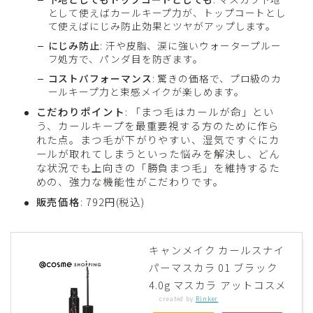
として使えばカールキープ力が、トップコートとし
て使えばにじみ防止効果とツヤがアップします。
にじみ防止
: 汗や皮脂、涙に強いウォータープルー
フ処方で、パンダ目を防ぎます。
コストパフォーマンス
: 驚きの価格で、プロ級のカ
ールキープ力と束感メイクが楽しめます。
こだわりポイント
: 「まつ毛はカールが命」とい
う、カールキープを最重要視する方のために作ら
れた点。まつ毛が下がりやすい、湿気ですぐにカ
ールが取れてしまうといった悩みを解決し、どん
な状況でも上向きの「勝負まつ毛」を維持するた
めの、強力な機能性がこだわりです。
販売価格
: 792円(税込)
キャンメイク カールスナイ
パーマスカラ 01 ブラック
4.0g マスカラ アットコスメ
created by
Rinker