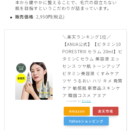
本から健やかに整えることで、毛穴の目立たない
肌を目指すというこだわりが詰まっています。
販売価格
: 2,950円(税込)
＼楽天ランキング1位／
【ANUA公式】【ビタミン10
PORESTRIX セラム 20ml】ビ
タミンC セラム 美容液 エッ
センス ツヤ肌 トーンアップ
ビタミン美容液 くすみケア
ツヤ うるおい ハリ キメ 角質
ケア 敏感肌 新商品スキンケ
ア 韓国コスメ アヌア
created by
Rinker
Amazon
楽天市場
Yahooショッピング