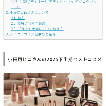
1.28.
DIOR / ディオール アディクト リップ グロウ バタ
ー 101
2.
小田切ヒロさんについて
2.1.
魅力
2.2.
支持される年齢層
2.3.
40代でも参考にできるのか？
3.
メイク・コスメ記事のご紹介
小田切ヒロさんの2025下半期ベストコスメ