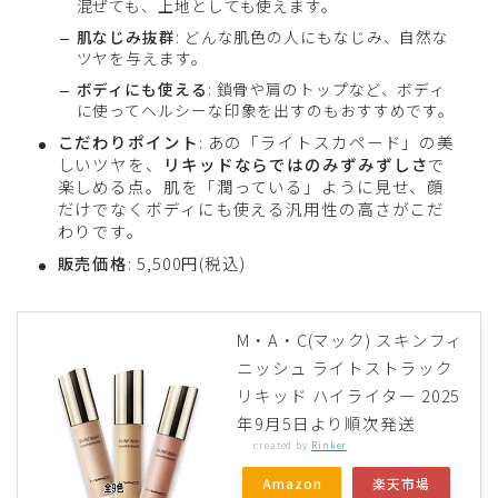
混ぜても、上地としても使えます。
肌なじみ抜群
: どんな肌色の人にもなじみ、自然な
ツヤを与えます。
ボディにも使える
: 鎖骨や肩のトップなど、ボディ
に使ってヘルシーな印象を出すのもおすすめです。
こだわりポイント
: あの「ライトスカペード」の美
しいツヤを、
リキッドならではのみずみずしさ
で
楽しめる点。肌を「潤っている」ように見せ、顔
だけでなくボディにも使える汎用性の高さがこだ
わりです。
販売価格
: 5,500円(税込)
M・A・C(マック) スキンフィ
ニッシュ ライトストラック
リキッド ハイライター 2025
年9月5日より順次発送
created by
Rinker
Amazon
楽天市場