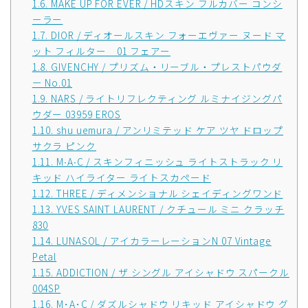
1.6.
MAKE UP FOR EVER / HDスキン フルカバー コンシ
ーラー
1.7.
DIOR / ディオールスキン フォーエヴァー ヌード マ
ット フィルター 01 フェアー
1.8.
GIVENCHY / プリズム・リーブル・プレストパウダ
ー No.01
1.9.
NARS / ライトリフレクティング ルミナイジングパ
ウダー 03959 EROS
1.10.
shu uemura / アンリミテッド ケア ツヤ ドロップ
サクラ ピンク
1.11.
M∙A∙C / スキンフィニッシュ ライトストラック リ
キッド ハイライター ライトスカペード
1.12.
THREE / ディメンショナル シェイディングワンド
1.13.
YVES SAINT LAURENT / クチュール ミニ クラッチ
830
1.14.
LUNASOL / アイカラーレーションN 07 Vintage
Petal
1.15.
ADDICTION / ザ シングル アイシャドウ スパークル
004SP
1.16.
M･A･C / ダズルシャドウ リキッド アイシャドウ グ