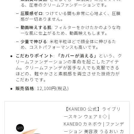
る、圧巻のクリームファンデーションです。
圧膜感ゼロ
: つけている間も非常に心地よく、圧膜
感が一切ありません。
動画映えする肌
: フィルターをかけたかのような均
一な肌に仕上がるため、動画映えもします。
少量で伸びる
: 米粒半粒ほどで顔全体に伸びるた
め、コストパフォーマンスも高いです。
こだわりポイント
:
「カバーが消える」
という、ク
リームファンデーションの革命を起こしたアイテ
ム。クリームファンデが苦手な人でも克服できる
ほどの、軽やかさと素肌感を両立させた技術力が
こだわりです。
販売価格
: 12,100円(税込)
【KANEBO 公式】ライブリ
ースキン ウェア II ◇ |
KANEBO カネボウ | ファンデ
ーション 美容液 うるおい カ