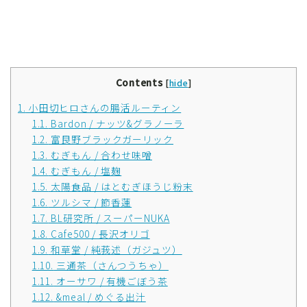
Contents
[
hide
]
1.
小田切ヒロさんの腸活ルーティン
1.1.
Bardon / ナッツ&グラノーラ
1.2.
富良野ブラックガーリック
1.3.
むぎもん / 合わせ味噌
1.4.
むぎもん / 塩麹
1.5.
太陽食品 / はとむぎほうじ粉末
1.6.
ツルシマ / 節香蓮
1.7.
BL研究所 / スーパーNUKA
1.8.
Cafe500 / 長沢オリゴ
1.9.
和草堂 / 純莪述（ガジュツ）
1.10.
三通茶（さんつうちゃ）
1.11.
オーサワ / 有機ごぼう茶
1.12.
&meal / めぐる出汁