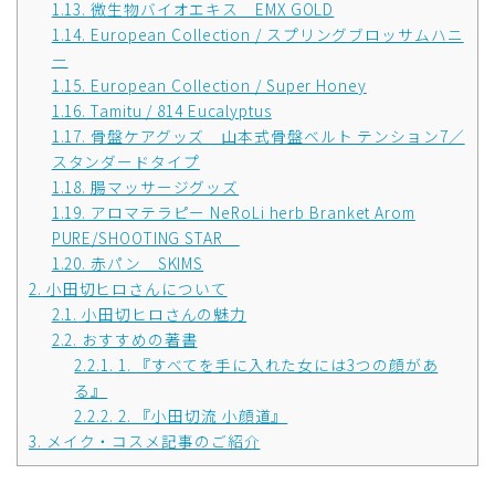
1.13.
微生物バイオエキス EMX GOLD
1.14.
European Collection / スプリングブロッサムハニ
ー
1.15.
European Collection / Super Honey
1.16.
Tamitu / 814 Eucalyptus
1.17.
骨盤ケアグッズ 山本式骨盤ベルト テンション7／
スタンダードタイプ
1.18.
腸マッサージグッズ
1.19.
アロマテラピー NeRoLi herb Branket Arom
PURE/SHOOTING STAR
1.20.
赤パン SKIMS
2.
小田切ヒロさんについて
2.1.
小田切ヒロさんの魅力
2.2.
おすすめの著書
2.2.1.
1. 『すべてを手に入れた女には3つの顔があ
る』
2.2.2.
2. 『小田切流 小顔道』
3.
メイク・コスメ記事のご紹介