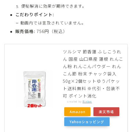
便秘解消に効果が期待できます。
こだわりポイント:
動画内では言及されていません。
販売価格:
756円（税込）
ツルシマ 節香蓮 ふしこうれ
ん 国産 山口県産 蓮根 れんこ
ん粉 れんこんパウダー れん
こん節 粉末 チャック袋入
50g×2個セットゆうパケッ
ト送料無料 ※代引・包装不
可 ポイント消化
created by
Rinker
Amazon
楽天市場
Yahooショッピング