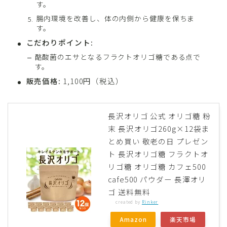
す。
腸内環境を改善し、体の内側から健康を保ちま
す。
こだわりポイント:
酪酸菌のエサとなるフラクトオリゴ糖である点で
す。
販売価格:
1,100円（税込）
長沢オリゴ 公式 オリゴ糖 粉
末 長沢オリゴ260g×12袋ま
とめ買い 敬老の日 プレゼン
ト 長沢オリゴ糖 フラクトオ
リゴ糖 オリゴ糖 カフェ500
cafe500 パウダー 長澤オリ
ゴ 送料無料
created by
Rinker
Amazon
楽天市場