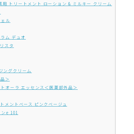
薬用 トリートメント ローション & ミルキー クリーム
ュ
ジェル
セラム デュオ
アリスタ
ージングクリーム
外品＞
ニットオーラ エッセンス＜医薬部外品＞
ートメントベース ピンクベージュ
e 101