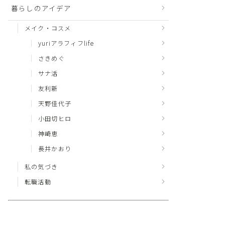
暮らしのアイデア
メイク・コスメ
yuriアラフィフlife
さきめぐ
サナ活
友利新
天野佳代子
小田切ヒロ
神崎恵
長井かおり
私の気づき
転職活動