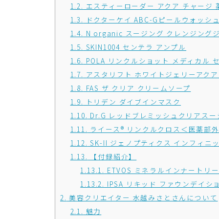
1.2.
エスティーローダー アクア チャージ 
1.3.
ドクターケイ ABC-Gピールウォッシ
1.4.
N organic スージング クレンジング
1.5.
SKIN1004 センテラ アンプル
1.6.
POLA リンクルショット メディカル 
1.7.
アスタリフト ホワイトジェリーアク
1.8.
FAS ザ クリア クリームソープ
1.9.
トリデン ダイブインマスク
1.10.
Dr.G レッドブレミッシュクリアス
1.11.
ライース® リンクルクロス＜医薬部
1.12.
SK-II ジェノプティクス インフィ
1.13.
【付録紹介】
1.13.1.
ETVOS ミネラルインナートリ
1.13.2.
IPSA リキッド ファウンデイション
2.
美容クリエイター 水越みさとさんについて
2.1.
魅力