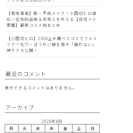
【菊地亜美】脱・平成メイク！小田切ヒロ直
伝
圧倒的品格＆若見えを叶える【母性×小
悪魔】最新コスメ総まとめ
【小田切ヒロ】2026上半期ベスコスでフルメ
イク
毛穴・ほうれい線を隠す「崩れない」
神テク大公開！
最近のコメント
表示できるコメントはありません。
アーカイブ
2026年8月
月
火
水
木
金
土
日