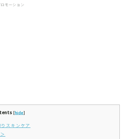
プロモーション
tents
[
hide
]
切りスキンケア
品＞