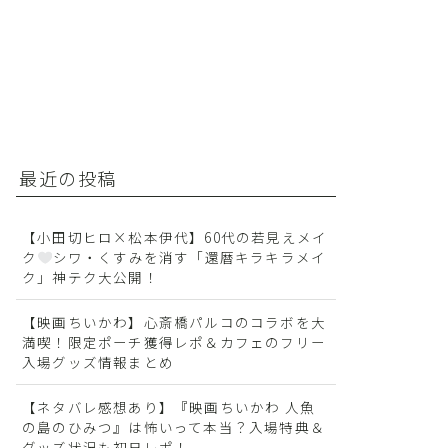
最近の投稿
【小田切ヒロ×松本伊代】60代の若見えメイ
ク
シワ・くすみを消す「還暦キラキラメイ
ク」神テク大公開！
【映画ちいかわ】心斎橋パルコのコラボを大
満喫！限定ポーチ獲得レポ＆カフェのフリー
入場グッズ情報まとめ
【ネタバレ感想あり】『映画ちいかわ 人魚
の島のひみつ』は怖いって本当？入場特典＆
グッズ状況も初日レポ！