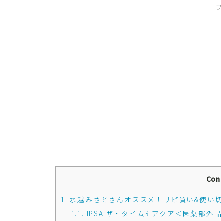
Con
1.
水越みさとさんオススメ！リピ買い&使い
1.1.
IPSA ザ・タイムR アクア＜医薬部外