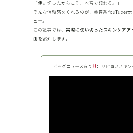
「使い切ったからこそ、本音で語れる。」
そんな信頼感をくれるのが、美容系YouTuber
水
ュー
。
この記事では、
実際に使い切ったスキンケアア
由
を紹介します。
【ビッグニュース有り
】リピ買いスキン