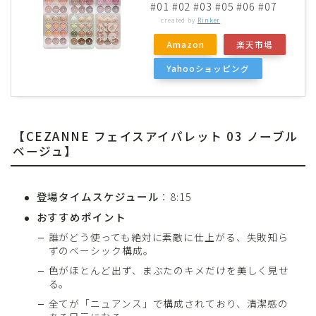
#01 #02 #03 #05 #06 #07
created by
Rinker
Amazon
楽天市場
Yahooショッピング
【CEZANNE フェイスアイパレット 03 ノーブル
ベージュ】
登場タイムスケジュール
：8:15
おすすめポイント
誰がどう使っても絶対に素敵に仕上がる、失敗知ら
ずのベーシック構成。
色がほとんど出ず、まぶたのキメだけを美しく見せ
る。
全てが「ニュアンス」で構成されており、清潔感の