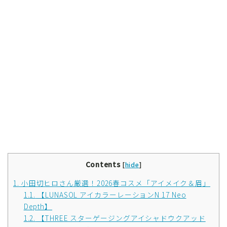
Contents
[
hide
]
1.
小田切ヒロさん厳選！2026春コスメ「アイメイク＆眉」
1.1.
【LUNASOL アイカラーレーションN 17 Neo
Depth】
1.2.
【THREE スターゲージングアイシャドウクアッド