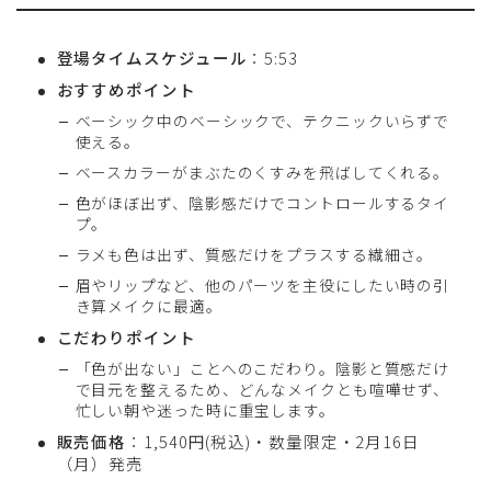
登場タイムスケジュール
：5:53
おすすめポイント
ベーシック中のベーシックで、テクニックいらずで
使える。
ベースカラーがまぶたのくすみを飛ばしてくれる。
色がほぼ出ず、陰影感だけでコントロールするタイ
プ。
ラメも色は出ず、質感だけをプラスする繊細さ。
眉やリップなど、他のパーツを主役にしたい時の引
き算メイクに最適。
こだわりポイント
「色が出ない」ことへのこだわり。陰影と質感だけ
で目元を整えるため、どんなメイクとも喧嘩せず、
忙しい朝や迷った時に重宝します。
販売価格
：1,540円(税込)・数量限定・2月16日
（月）発売