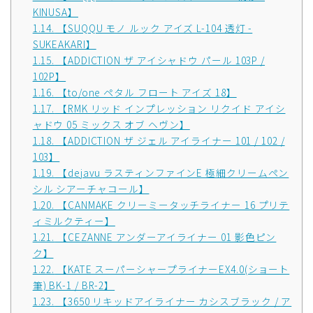
KINUSA】
1.14.
【SUQQU モノ ルック アイズ L-104 透灯 -
SUKEAKARI】
1.15.
【ADDICTION ザ アイシャドウ パール 103P /
102P】
1.16.
【to/one ペタル フロート アイズ 18】
1.17.
【RMK リッド インプレッション リクイド アイシ
ャドウ 05 ミックス オブ ヘヴン】
1.18.
【ADDICTION ザ ジェル アイライナー 101 / 102 /
103】
1.19.
【dejavu ラスティンファインE 極細クリームペン
シル シアーチャコール】
1.20.
【CANMAKE クリーミータッチライナー 16 プリテ
ィミルクティー】
1.21.
【CEZANNE アンダーアイライナー 01 影色ピン
ク】
1.22.
【KATE スーパーシャープライナーEX4.0(ショート
筆) BK-1 / BR-2】
1.23.
【3650 リキッドアイライナー カシスブラック / ア