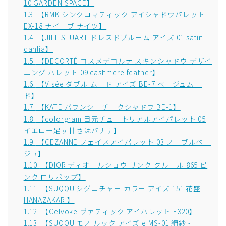
10 GARDEN SPACE】
1.3.
【RMK シンクロマティック アイシャドウパレット
EX-18 ナイーブ ナイツ】
1.4.
【JILL STUART ドレスドブルーム アイズ 01 satin
dahlia】
1.5.
【DECORTÉ コスメデコルテ スキンシャドウ デザイ
ニング パレット 09 cashmere feather】
1.6.
【Visée ダブル ムード アイズ BE-7 ベージュムー
ド】
1.7.
【KATE バウンシーチークシャドウ BE-1】
1.8.
【colorgram 目元チュートリアルアイパレット 05
イエロー足す甘さはバナナ】
1.9.
【CEZANNE フェイスアイパレット 03 ノーブルベー
ジュ】
1.10.
【DIOR ディオールショウ サンク クルール 865 ピ
ンク ロリポップ】
1.11.
【SUQQU シグニチャー カラー アイズ 151 花盛 -
HANAZAKARI】
1.12.
【Celvoke ヴァティック アイパレット EX20】
1.13.
【SUQQU モノ ルック アイズ e MS-01 絹紗 -