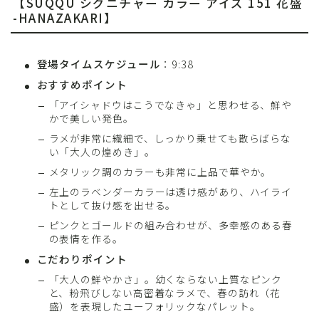
【SUQQU シグニチャー カラー アイズ 151 花盛
-HANAZAKARI】
登場タイムスケジュール
：9:38
おすすめポイント
「アイシャドウはこうでなきゃ」と思わせる、鮮や
かで美しい発色。
ラメが非常に繊細で、しっかり乗せても散らばらな
い「大人の煌めき」。
メタリック調のカラーも非常に上品で華やか。
左上のラベンダーカラーは透け感があり、ハイライ
トとして抜け感を出せる。
ピンクとゴールドの組み合わせが、多幸感のある春
の表情を作る。
こだわりポイント
「大人の鮮やかさ」。幼くならない上質なピンク
と、粉飛びしない高密着なラメで、春の訪れ（花
盛）を表現したユーフォリックなパレット。