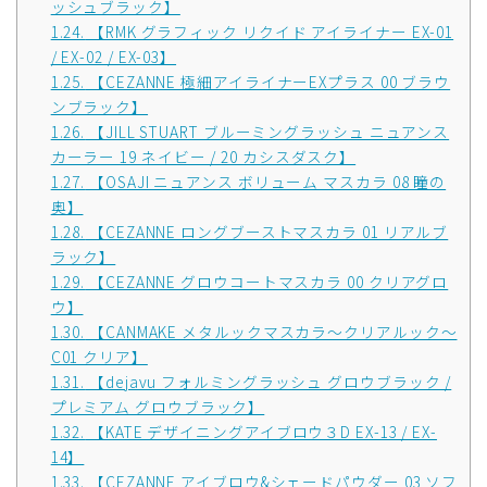
ッシュブラック】
1.24.
【RMK グラフィック リクイド アイライナー EX-01
/ EX-02 / EX-03】
1.25.
【CEZANNE 極細アイライナーEXプラス 00 ブラウ
ンブラック】
1.26.
【JILL STUART ブルーミングラッシュ ニュアンス
カーラー 19 ネイビー / 20 カシスダスク】
1.27.
【OSAJI ニュアンス ボリューム マスカラ 08 瞳の
奥】
1.28.
【CEZANNE ロングブーストマスカラ 01 リアルブ
ラック】
1.29.
【CEZANNE グロウコートマスカラ 00 クリアグロ
ウ】
1.30.
【CANMAKE メタルックマスカラ～クリアルック～
C01 クリア】
1.31.
【dejavu フォルミングラッシュ グロウブラック /
プレミアム グロウブラック】
1.32.
【KATE デザイニングアイブロウ３D EX-13 / EX-
14】
1.33.
【CEZANNE アイブロウ&シェードパウダー 03 ソフ