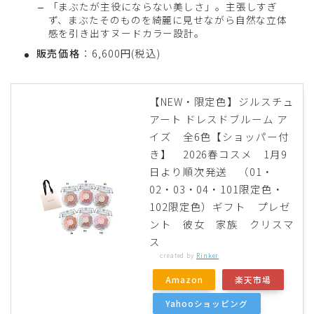
「まぶたが主役にならない美しさ」。主張しすぎ
ず、まぶたそのものを綺麗に見せながら自然な立体
感を引き出すヌードカラー設計。
販売価格
：6,600円(税込)
【NEW・限定色】ジルスチュ
アート ドレスドブルーム ア
イズ 全6色【ショッパー付
き】 2026春コスメ 1月9
日より順次発送 （01・
02・03・04・101限定色・
102限定色）ギフト プレゼ
ント 彼女 家族 クリスマ
ス
created by
Rinker
Amazon
楽天市場
Yahooショッピング