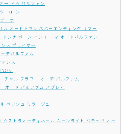
チル オー ドゥ パルファン
ルーツ コロン
 ブーケ
es / レプリカ オードトワレ ネバーエンディング サマー
ンティノ ドンナ ボーン イン ローマ オードパルファン
グランス プライマー
ノ オーデパルファム
インテンス
INOKI
 ヴァーチャル フラワー オーデ パルファム
チェリー オード パルファム スプレィ
エール ペッシュ ミラージュ
レクシオン エクストラオーディネール ムーンライト パチュリ オー