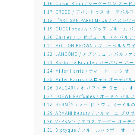
1.16.
Calvin Klein / シーケーワン オー
1.17.
CREED / アバントゥス オーデパル
1.18.
L’ARTISAN PARFUMEUR / 
1.19.
GUCCI beauty / グッチ ブルーム
1.20.
Cartier / レ ゼピュール ドゥ 
1.21.
MOLTON BROWN / ブルーベル
1.22.
LANCÔME / アプソリュ レ パルフ
1.23.
Burberry Beauty / バーバリー 
1.24.
Miller Harris / ティー トニック
1.25.
Miller Harris / メロディ オーデパ
1.26.
BVLGARI / オ パフメ テ ヴェール
1.27.
LOEWE Perfumes / オードゥ パル
1.28.
HERMÈS / オー ド トワレ 《ナイル
1.29.
ARMANI beauty / アルマーニ 
1.30.
VERSACE / エロス エナジー オー
1.31.
Diptyque / フルールドゥポー オ