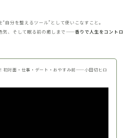
を“自分を整えるツール”として使いこなすこと。
色気、そして眠る前の癒しまで——
香りで人生をコントロ
！初対面・仕事・デート・おやすみ前——小田切ヒロ