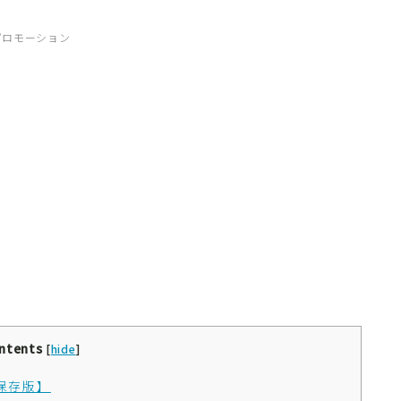
プロモーション
ntents
[
hide
]
保存版】