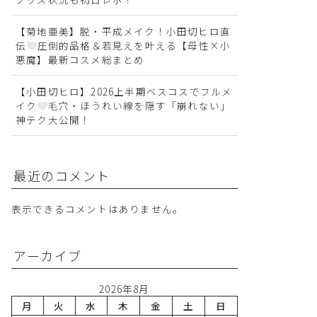
【菊地亜美】脱・平成メイク！小田切ヒロ直
伝
圧倒的品格＆若見えを叶える【母性×小
悪魔】最新コスメ総まとめ
【小田切ヒロ】2026上半期ベスコスでフルメ
イク
毛穴・ほうれい線を隠す「崩れない」
神テク大公開！
最近のコメント
表示できるコメントはありません。
アーカイブ
2026年8月
月
火
水
木
金
土
日