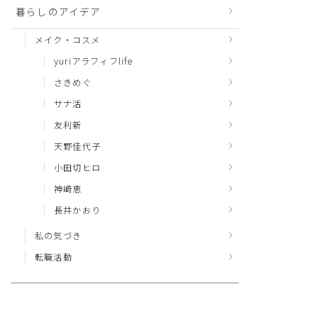
暮らしのアイデア
メイク・コスメ
yuriアラフィフlife
さきめぐ
サナ活
友利新
天野佳代子
小田切ヒロ
神崎恵
長井かおり
私の気づき
転職活動