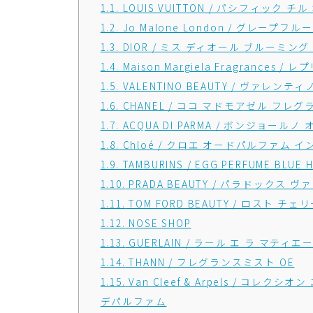
1.1.
LOUIS VUITTON / パシフィック 
1.2.
Jo Malone London / グレープフ
1.3.
DIOR / ミス ディオール ブルーミング
1.4.
Maison Margiela Fragranc
1.5.
VALENTINO BEAUTY / ヴァレ
1.6.
CHANEL / ココ マドモアゼル フレ
1.7.
ACQUA DI PARMA / ボンジョール
1.8.
Chloé / クロエ オードパルファム 
1.9.
TAMBURINS / EGG PERFUME BLUE H
1.10.
PRADA BEAUTY / パラドックス
1.11.
TOM FORD BEAUTY / ロスト 
1.12.
NOSE SHOP
1.13.
GUERLAIN / ラール エ ラ マティ
1.14.
THANN / フレグランスミスト OE
1.15.
Van Cleef & Arpels / コ
デパルファム