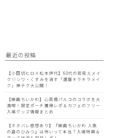
最近の投稿
【小田切ヒロ×松本伊代】60代の若見えメイ
ク
シワ・くすみを消す「還暦キラキラメイ
ク」神テク大公開！
【映画ちいかわ】心斎橋パルコのコラボを大
満喫！限定ポーチ獲得レポ＆カフェのフリー
入場グッズ情報まとめ
【ネタバレ感想あり】『映画ちいかわ 人魚
の島のひみつ』は怖いって本当？入場特典＆
グッズ状況も初日レポ！