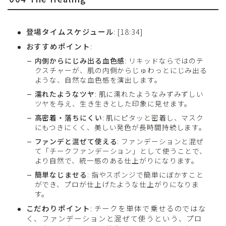
登場タイムスケジュール
: [18:34]
おすすめポイント
:
内側からにじみ出る血色感
: リキッドならではのテ
クスチャーが、肌の内側からじゅわっとにじみ出る
ような、自然な血色感を演出します。
濡れたようなツヤ
: 肌に濡れたようなみずみずしい
ツヤを与え、生き生きとした印象に見せます。
高密着・落ちにくい
: 肌にピタッと密着し、マスク
にもつきにくく、美しい発色が長時間持続します。
ファンデと混ぜて使える
: ファンデーションと混ぜ
て「チークファンデーション」として使うことで、
より自然で、統一感のある仕上がりになります。
簡単なじませる
: 指やスポンジで簡単にぼかすこと
ができ、プロが仕上げたような仕上がりになりま
す。
こだわりポイント
: チークを単体で乗せるのではな
く、ファンデーションと混ぜて使うという、プロ