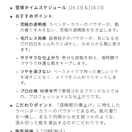
登場タイムスケジュール
: [16:23] & [18:13]
おすすめポイント
:
究極の透明感
: ラベンダーカラーのパウダーが、肌
の黄ぐすみを払い、究極の透明感を引き出します。
毛穴レス効果
: 超微粒子のパウダーが、気になる毛
穴の凹凸をふんわりとぼかし、なめらかな肌に見せ
ます。
サラサラな仕上がり
: 余分な皮脂を抑え、長時間サ
ラサラで快適な肌をキープします。
ツヤを消さない
: ベースメイクで作った美しいツヤ
を消すことなく、メイクをふんわりとセットしま
す。
プロ仕様
: 映像業界で愛用されるブランドならでは
の、プロフェッショナルな仕上がりです。
こだわりポイント
: 「透明感の爆上げ」に特化した
ラベンダーカラーのパウダーである点。肌の濁り
を一掃し、まるで内側から光を放つかのような、
澄み切った肌を演出するのがこだわりです。
販売価格
: 5,720円(税込)