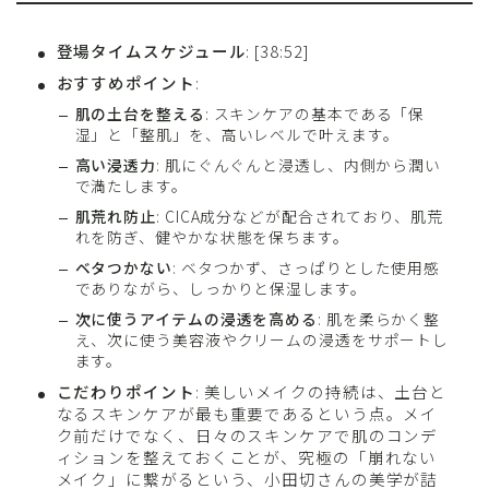
登場タイムスケジュール
: [38:52]
おすすめポイント
:
肌の土台を整える
: スキンケアの基本である「保
湿」と「整肌」を、高いレベルで叶えます。
高い浸透力
: 肌にぐんぐんと浸透し、内側から潤い
で満たします。
肌荒れ防止
: CICA成分などが配合されており、肌荒
れを防ぎ、健やかな状態を保ちます。
ベタつかない
: ベタつかず、さっぱりとした使用感
でありながら、しっかりと保湿します。
次に使うアイテムの浸透を高める
: 肌を柔らかく整
え、次に使う美容液やクリームの浸透をサポートし
ます。
こだわりポイント
: 美しいメイクの持続は、土台と
なるスキンケアが最も重要であるという点。メイ
ク前だけでなく、日々のスキンケアで肌のコンデ
ィションを整えておくことが、究極の「崩れない
メイク」に繋がるという、小田切さんの美学が詰