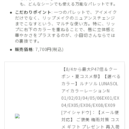
も、どんなシーンでも使える万能なパレットです。
こだわりポイント
: 一つのパレットで、アイメイク
だけでなく、リップメイクのニュアンスチェンジ
までこなすという、マルチな使い方。特に、リッ
プに右下のカラーを重ねることで、唇に立体感と
華やかさをプラスするのが、小田切さんならでは
の裏技です。
販売価格
: 7,700円(税込)
【8/4から最大P47倍＆クー
ポン・夏コスメ祭】【選べる
カラー】ルナソル LUNASOL
アイカラーレーションN
01/02/03/04/05/06EX01/EX
04/EX05/EX06/EX08/EX09
[アイシャドウ]：【メール便
対応】 ご褒美 梅雨対策 コス
メ ギフト プレゼント 再入荷