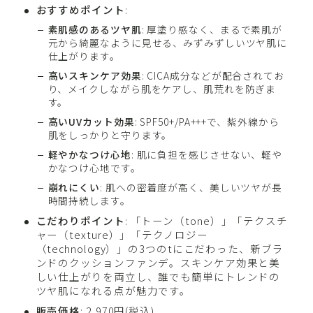
おすすめポイント
:
素肌感のあるツヤ肌
: 厚塗り感なく、まるで素肌が
元から綺麗なように見せる、みずみずしいツヤ肌に
仕上がります。
高いスキンケア効果
: CICA成分などが配合されてお
り、メイクしながら肌をケアし、肌荒れを防ぎま
す。
高いUVカット効果
: SPF50+/PA+++で、紫外線から
肌をしっかりと守ります。
軽やかなつけ心地
: 肌に負担を感じさせない、軽や
かなつけ心地です。
崩れにくい
: 肌への密着度が高く、美しいツヤが長
時間持続します。
こだわりポイント
: 「トーン（tone）」「テクスチ
ャー（texture）」「テクノロジー
（technology）」の3つのtにこだわった、新ブラ
ンドのクッションファンデ。スキンケア効果と美
しい仕上がりを両立し、誰でも簡単にトレンドの
ツヤ肌になれる点が魅力です。
販売価格
: 2,970円(税込)