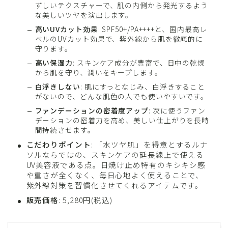
ずしいテクスチャーで、肌の内側から発光するよう
な美しいツヤを演出します。
高いUVカット効果
: SPF50+/PA++++と、国内最高レ
ベルのUVカット効果で、紫外線から肌を徹底的に
守ります。
高い保湿力
: スキンケア成分が豊富で、日中の乾燥
から肌を守り、潤いをキープします。
白浮きしない
: 肌にすっとなじみ、白浮きすること
がないので、どんな肌色の人でも使いやすいです。
ファンデーションの密着度アップ
: 次に使うファン
デーションの密着力を高め、美しい仕上がりを長時
間持続させます。
こだわりポイント
: 「水ツヤ肌」を得意とするルナ
ソルならではの、スキンケアの延長線上で使える
UV美容液である点。日焼け止め特有のキシキシ感
や重さが全くなく、毎日心地よく使えることで、
紫外線対策を習慣化させてくれるアイテムです。
販売価格
: 5,280円(税込)