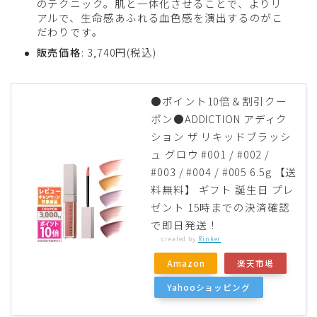
のテクニック。肌と一体化させることで、よりリ
アルで、生命感あふれる血色感を演出するのがこ
だわりです。
販売価格
: 3,740円(税込)
●ポイント10倍＆割引クー
ポン●ADDICTION アディク
ション ザ リキッドブラッシ
ュ グロウ #001 / #002 /
#003 / #004 / #005 6.5g 【送
料無料】 ギフト 誕生日 プレ
ゼント 15時までの決済確認
で即日発送！
created by
Rinker
Amazon
楽天市場
Yahooショッピング