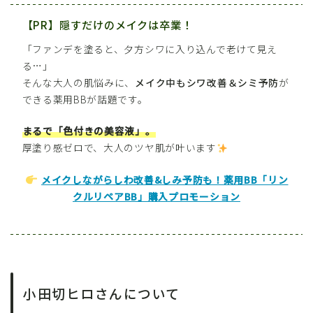
【PR】隠すだけのメイクは卒業！
「ファンデを塗ると、夕方シワに入り込んで老けて見え
る…」
そんな大人の肌悩みに、
メイク中もシワ改善＆シミ予防
が
できる薬用BBが話題です。
まるで「色付きの美容液」。
厚塗り感ゼロで、大人のツヤ肌が叶います
メイクしながらしわ改善&しみ予防も！薬用BB「リン
クルリペアBB」購入プロモーション
小田切ヒロさんについて