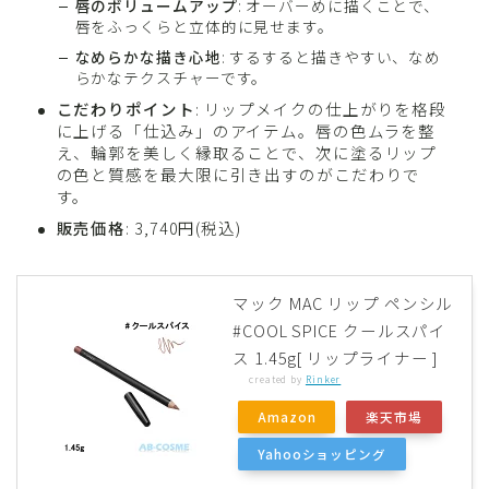
唇のボリュームアップ
: オーバーめに描くことで、
唇をふっくらと立体的に見せます。
なめらかな描き心地
: するすると描きやすい、なめ
らかなテクスチャーです。
こだわりポイント
: リップメイクの仕上がりを格段
に上げる「仕込み」のアイテム。唇の色ムラを整
え、輪郭を美しく縁取ることで、次に塗るリップ
の色と質感を最大限に引き出すのがこだわりで
す。
販売価格
: 3,740円(税込)
マック MAC リップ ペンシル
#COOL SPICE クールスパイ
ス 1.45g[ リップライナー ]
created by
Rinker
Amazon
楽天市場
Yahooショッピング