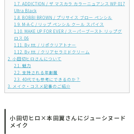
1.7.
ADDICTION / ザ マスカラ カラーニュアンス WP 017
Ultra Black
1.8.
BOBBI BROWN / プリサイス ブロー ペンシル
1.9.
M∙A∙C / リップ ペンシル クール スパイス
1.10.
MAKE UP FOR EVER / スーパーブースト リップグ
ロス 06
1.11.
By ttt. / リポクリアトナー
1.12.
By ttt. / クリアセラミドクリーム
2.
小田切ヒロさんについて
2.1.
魅力
2.2.
支持される年齢層
2.3.
40代でも参考にできるのか？
3.
メイク・コスメ記事のご紹介
小田切ヒロ×本田翼さんにジューシヌード
メイク