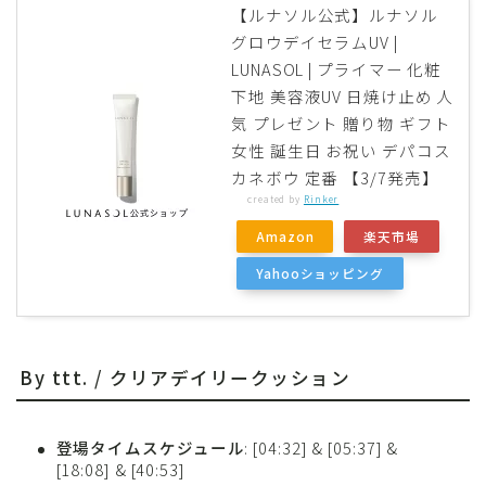
【ルナソル公式】ルナソル
グロウデイセラムUV |
LUNASOL | プライマー 化粧
下地 美容液UV 日焼け止め 人
気 プレゼント 贈り物 ギフト
女性 誕生日 お祝い デパコス
カネボウ 定番 【3/7発売】
created by
Rinker
Amazon
楽天市場
Yahooショッピング
By ttt. / クリアデイリークッション
登場タイムスケジュール
: [04:32] & [05:37] &
[18:08] & [40:53]