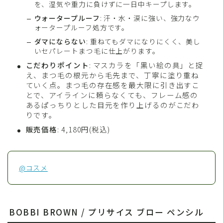
を、湿気や重力に負けずに一日中キープします。
ウォータープルーフ
: 汗・水・涙に強い、強力なウ
ォータープルーフ処方です。
ダマにならない
: 重ねてもダマになりにくく、美し
いセパレートまつ毛に仕上がります。
こだわりポイント
: マスカラを「黒い絵の具」と捉
え、まつ毛の根元から毛先まで、丁寧に塗り重ね
ていく点。まつ毛の存在感を最大限に引き出すこ
とで、アイラインに頼らなくても、フレーム感の
あるぱっちりとした目元を作り上げるのがこだわ
りです。
販売価格
: 4,180円(税込)
@コスメ
BOBBI BROWN / プリサイス ブロー ペンシル