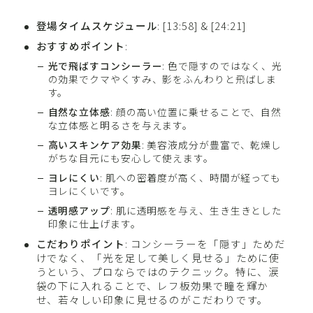
登場タイムスケジュール
: [13:58] & [24:21]
おすすめポイント
:
光で飛ばすコンシーラー
: 色で隠すのではなく、光
の効果でクマやくすみ、影をふんわりと飛ばしま
す。
自然な立体感
: 顔の高い位置に乗せることで、自然
な立体感と明るさを与えます。
高いスキンケア効果
: 美容液成分が豊富で、乾燥し
がちな目元にも安心して使えます。
ヨレにくい
: 肌への密着度が高く、時間が経っても
ヨレにくいです。
透明感アップ
: 肌に透明感を与え、生き生きとした
印象に仕上げます。
こだわりポイント
: コンシーラーを「隠す」ためだ
けでなく、「光を足して美しく見せる」ために使
うという、プロならではのテクニック。特に、涙
袋の下に入れることで、レフ板効果で瞳を輝か
せ、若々しい印象に見せるのがこだわりです。