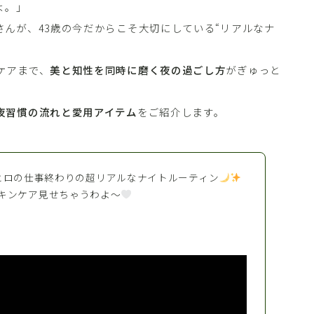
よ。」
んが、43歳の今だからこそ大切にしている“リアルなナ
ケアまで、
美と知性を同時に磨く夜の過ごし方
がぎゅっと
夜習慣の流れと愛用アイテム
をご紹介します。
田切ヒロの仕事終わりの超リアルなナイトルーティン
キンケア見せちゃうわよ〜