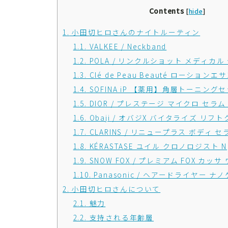
Contents
[
hide
]
1.
小田切ヒロさんのナイトルーティン
1.1.
VALKEE / Neckband
1.2.
POLA / リンクルショット メディカル
1.3.
Clé de Peau Beauté ローション
1.4.
SOFINA iP 【薬用】角層トーニングセ
1.5.
DIOR / プレステージ マイクロ セラム
1.6.
Obaji / オバジX バイタライズ リフ
1.7.
CLARINS / リニュープラス ボディ セ
1.8.
KÉRASTASE ユイル クロノロジスト N
1.9.
SNOW FOX / プレミアム FOX カッ
1.10.
Panasonic / ヘアードライヤー ナノケ
2.
小田切ヒロさんについて
2.1.
魅力
2.2.
支持される年齢層