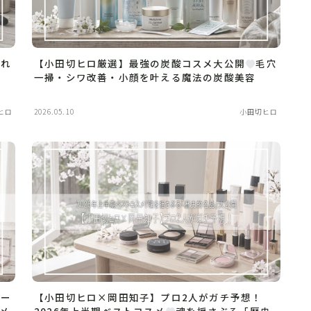
暴れ
【小田切ヒロ厳選】最強の炭酸コスメ大公開
毛穴
ッ
一掃・シワ改善・小顔を叶える魔法の炭酸美容
ヒロ
2026.05.10
小田切ヒロ
デー
【小田切ヒロ×岡田知子】プロ2人がガチ予想！
メ
2026年上半期ベストコスメ
魂を揺さぶる「歴史