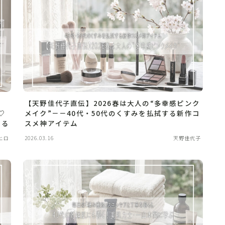
【天野佳代子直伝】2026春は大人の“多幸感ピンク
♡
メイク”－－40代・50代のくすみを払拭する新作コ
れる
スメ神アイテム
ヒロ
2026.03.16
天野佳代子