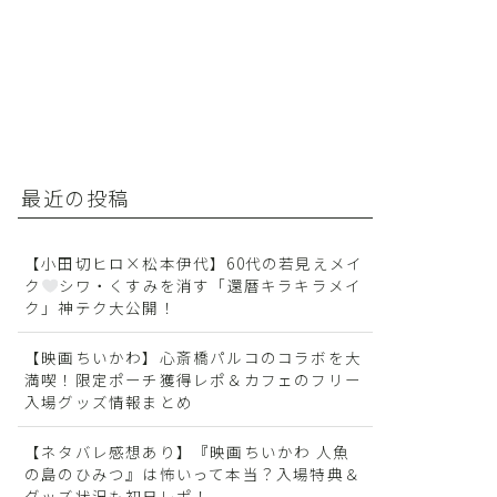
最近の投稿
【小田切ヒロ×松本伊代】60代の若見えメイ
ク
シワ・くすみを消す「還暦キラキラメイ
ク」神テク大公開！
【映画ちいかわ】心斎橋パルコのコラボを大
満喫！限定ポーチ獲得レポ＆カフェのフリー
入場グッズ情報まとめ
【ネタバレ感想あり】『映画ちいかわ 人魚
の島のひみつ』は怖いって本当？入場特典＆
グッズ状況も初日レポ！