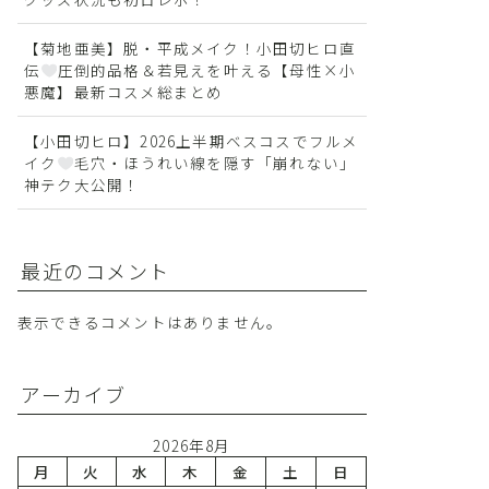
【菊地亜美】脱・平成メイク！小田切ヒロ直
伝
圧倒的品格＆若見えを叶える【母性×小
悪魔】最新コスメ総まとめ
【小田切ヒロ】2026上半期ベスコスでフルメ
イク
毛穴・ほうれい線を隠す「崩れない」
神テク大公開！
最近のコメント
表示できるコメントはありません。
アーカイブ
2026年8月
月
火
水
木
金
土
日