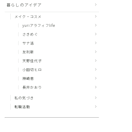
暮らしのアイデア
メイク・コスメ
yuriアラフィフlife
さきめぐ
サナ活
友利新
天野佳代子
小田切ヒロ
神崎恵
長井かおり
私の気づき
転職活動