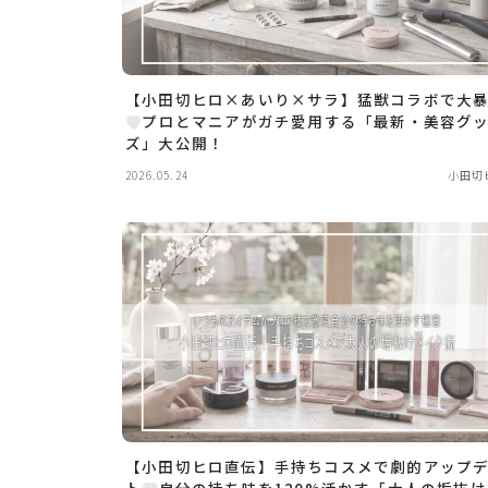
【小田切ヒロ×あいり×サラ】猛獣コラボで大
プロとマニアがガチ愛用する「最新・美容グ
ズ」大公開！
2026.05.24
小田切
【小田切ヒロ直伝】手持ちコスメで劇的アップ
ト
自分の持ち味を120%活かす「大人の垢抜け